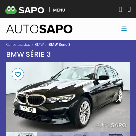
MENU
Carros usados
BMW
BMW Série 3
BMW SÉRIE 3