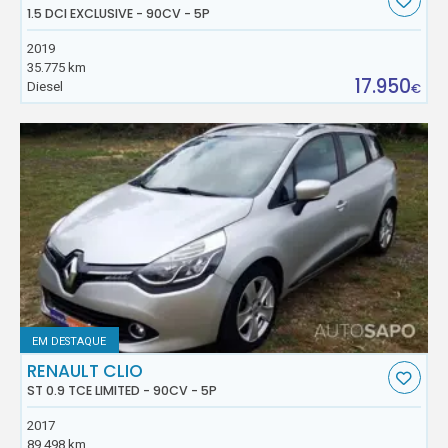
1.5 DCI EXCLUSIVE - 90CV - 5P
2019
35.775 km
17.950
Diesel
€
EM DESTAQUE
RENAULT CLIO
ST 0.9 TCE LIMITED - 90CV - 5P
2017
89.498 km