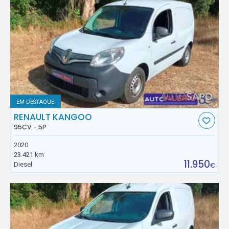
EM DESTAQUE
RENAULT KANGOO
95CV - 5P
2020
23.421 km
11.950
Diesel
€