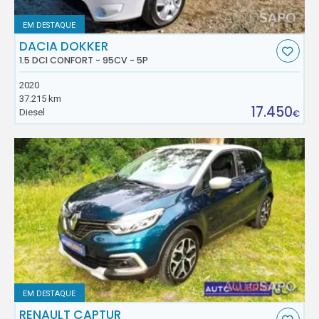
EM DESTAQUE
DACIA DOKKER
1.5 DCI CONFORT - 95CV - 5P
2020
37.215 km
17.450
Diesel
€
EM DESTAQUE
RENAULT CAPTUR