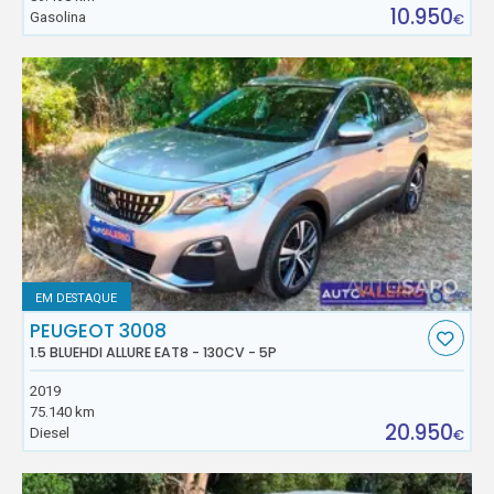
10.950
Gasolina
€
EM DESTAQUE
PEUGEOT 3008
1.5 BLUEHDI ALLURE EAT8 - 130CV - 5P
2019
75.140 km
20.950
Diesel
€