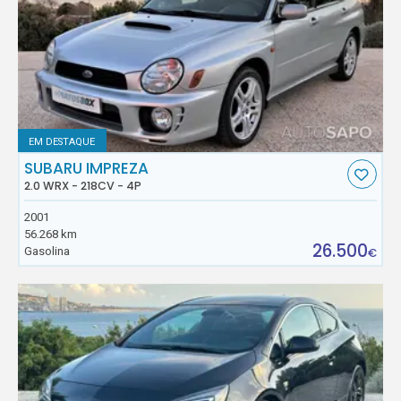
EM DESTAQUE
SUBARU IMPREZA
2.0 WRX - 218CV - 4P
2001
56.268 km
26.500
Gasolina
€