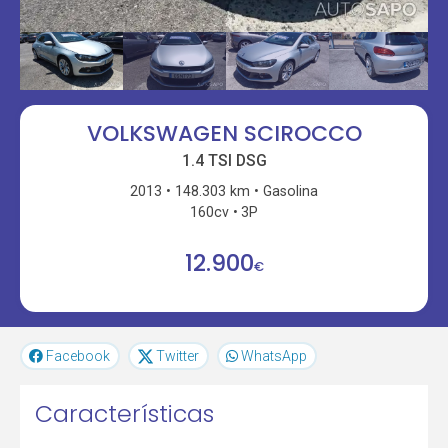
VOLKSWAGEN SCIROCCO
1.4 TSI DSG
2013
148.303 km
Gasolina
160cv
3P
12.900
€
Facebook
Twitter
WhatsApp
Características