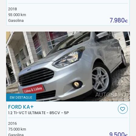
2018
93.000 km
7.980
Gasolina
€
EM DESTAQUE
FORD KA+
1.2 TI-VCT ULTIMATE - 85CV - 5P
2016
75.000 km
9.500
Gasolina
€