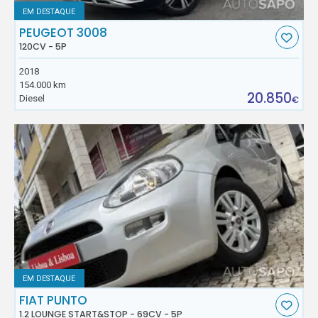
EM DESTAQUE
PEUGEOT 3008
120CV - 5P
2018
154.000 km
20.850
Diesel
€
EM DESTAQUE
FIAT PUNTO
1.2 LOUNGE START&STOP - 69CV - 5P