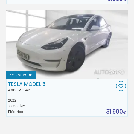
EM DESTAQUE
TESLA MODEL 3
498CV - 4P
2022
77.266 km
31.900
Eléctrico
€