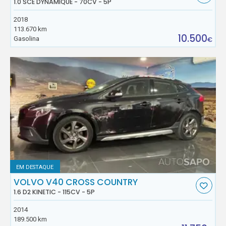
1.0 SCE DYNAMIQUE - 70CV - 5P
2018
113.670 km
10.500
Gasolina
€
EM DESTAQUE
VOLVO V40 CROSS COUNTRY
1.6 D2 KINETIC - 115CV - 5P
2014
189.500 km