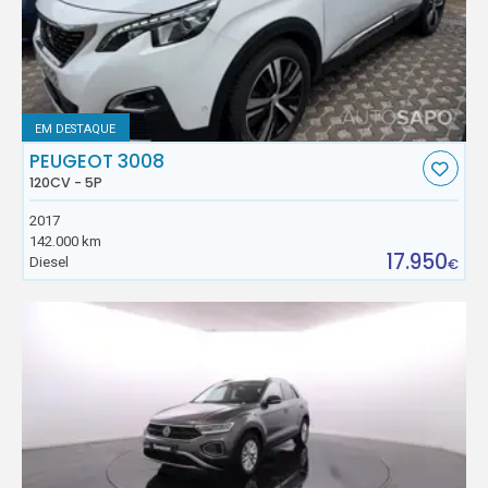
EM DESTAQUE
PEUGEOT 3008
120CV - 5P
2017
142.000 km
17.950
Diesel
€