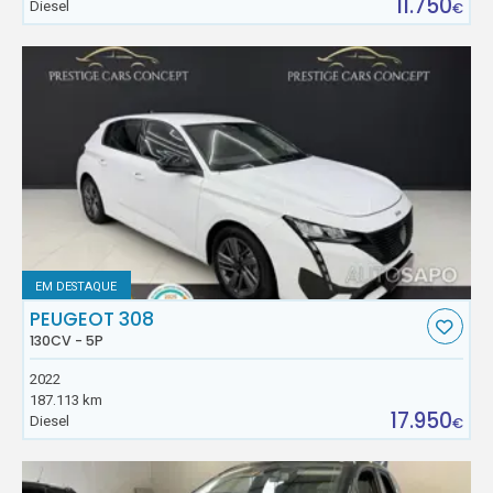
11.750
Diesel
€
EM DESTAQUE
PEUGEOT 308
130CV - 5P
2022
187.113 km
17.950
Diesel
€