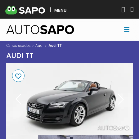
MENU
Carros usados
Audi
Audi TT
AUDI TT