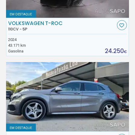
EM DESTAQUE
VOLKSWAGEN T-ROC
110CV - 5P
2024
43.171 km
24.250
Gasolina
€
EM DESTAQUE