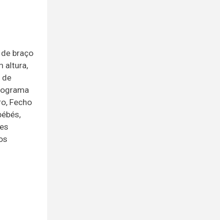
 de braço
 altura,
l de
Programa
ro, Fecho
bébés,
res
os