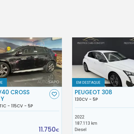
UE
EM DESTAQUE
V40 CROSS
PEUGEOT 308
RY
130CV - 5P
TIC - 115CV - 5P
2022
187.113 km
11.750
Diesel
€