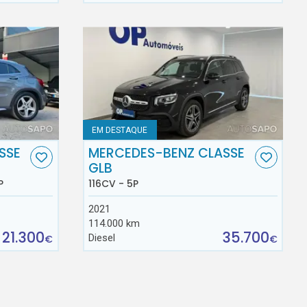
EM DESTAQUE
SSE
MERCEDES-BENZ CLASSE
GLB
P
116CV - 5P
2021
114.000 km
21.300
35.700
Diesel
€
€