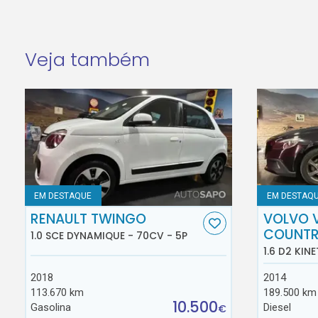
Veja também
EM DESTAQUE
EM DESTAQ
RENAULT TWINGO
VOLVO 
COUNT
1.0 SCE DYNAMIQUE - 70CV - 5P
1.6 D2 KINE
2018
2014
113.670 km
189.500 km
10.500
Gasolina
Diesel
€