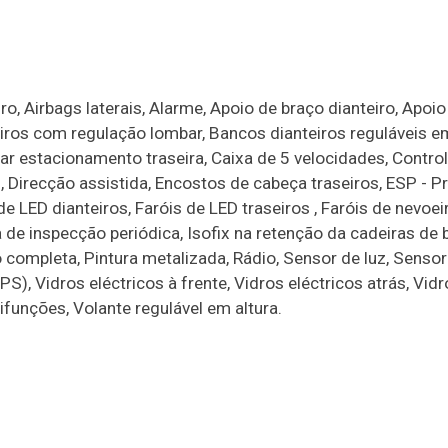
o, Airbags laterais, Alarme, Apoio de braço dianteiro, Apoio
iros com regulação lombar, Bancos dianteiros reguláveis em
iar estacionamento traseira, Caixa de 5 velocidades, Contro
ol, Direcção assistida, Encostos de cabeça traseiros, ESP - 
de LED dianteiros, Faróis de LED traseiros , Faróis de nevoei
 de inspecção periódica, Isofix na retenção da cadeiras de 
do completa, Pintura metalizada, Rádio, Sensor de luz, Senso
, Vidros eléctricos à frente, Vidros eléctricos atrás, Vidr
ifunções, Volante regulável em altura.