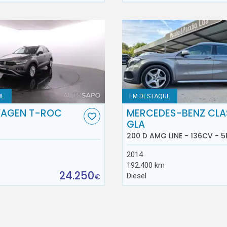
UE
EM DESTAQUE
AGEN T-ROC
MERCEDES-BENZ CLA
GLA
200 D AMG LINE - 136CV - 5
2014
192.400 km
24.250
Diesel
€