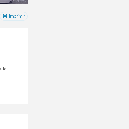
Imprimir
cula
o