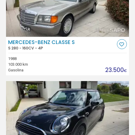
MERCEDES-BENZ CLASSE S
S 280 - 160CV - 4P
1988
103.000 km
23.500
Gasolina
€