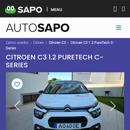
MENU
Carros usados
Citroen
Citroen C3
Citroen C3 1.2 PureTech C-
Series
CITROEN C3 1.2 PURETECH C-
SERIES