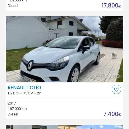
124.000 km
17.800
Diesel
€
RENAULT CLIO
1.5 DCI - 75CV - 2P
2017
187.000 km
7.400
Diesel
€