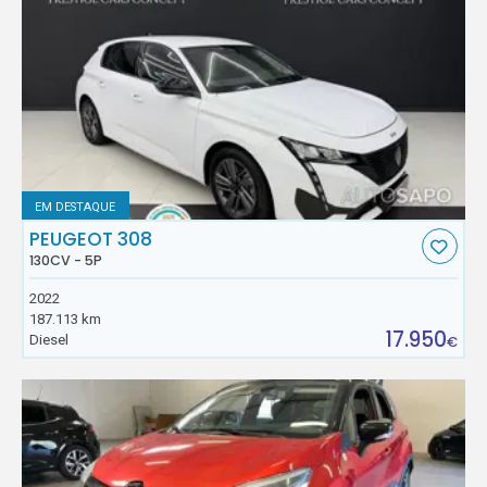
EM DESTAQUE
PEUGEOT 308
130CV - 5P
2022
187.113 km
17.950
Diesel
€