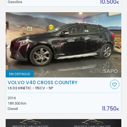
10.500
Gasolina
€
EM DESTAQUE
VOLVO V40 CROSS COUNTRY
1.6 D2 KINETIC - 115CV - 5P
2014
189.500 km
11.750
Diesel
€