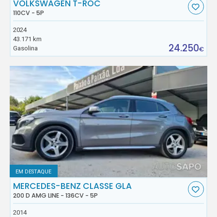
VOLKSWAGEN T-ROC
110CV - 5P
2024
43.171 km
24.250
Gasolina
€
EM DESTAQUE
MERCEDES-BENZ CLASSE GLA
200 D AMG LINE - 136CV - 5P
2014