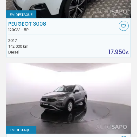
EM DESTAQUE
PEUGEOT 3008
120CV - 5P
2017
142.000 km
17.950
Diesel
€
EM DESTAQUE