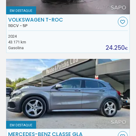
EM DESTAQUE
VOLKSWAGEN T-ROC
110CV - 5P
2024
43.171 km
24.250
Gasolina
€
EM DESTAQUE
MERCEDES-BENZ CLASSE GLA