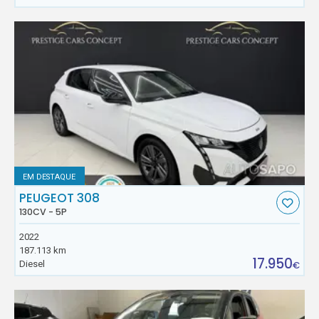
EM DESTAQUE
PEUGEOT 308
130CV - 5P
2022
187.113 km
17.950
Diesel
€