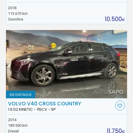
2018
113.670 km
10.500
Gasolina
€
EM DESTAQUE
VOLVO V40 CROSS COUNTRY
1.6 D2 KINETIC - 115CV - 5P
2014
189.500 km
11.750
Diesel
€