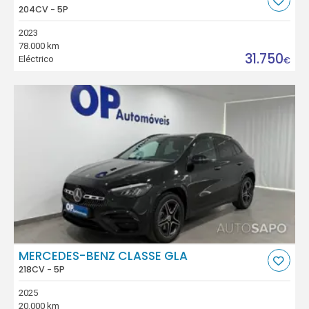
204CV - 5P
2023
78.000 km
31.750
Eléctrico
€
MERCEDES-BENZ CLASSE GLA
218CV - 5P
2025
20.000 km