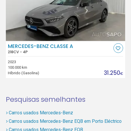
MERCEDES-BENZ CLASSE A
218CV - 4P
2023
100.000 km
31.250
Híbrido (Gasolina)
€
Pesquisas semelhantes
Carros usados Mercedes-Benz
Carros usados Mercedes-Benz EQB em Porto Eléctrico
Carros usados Mercedes-Benz EQB