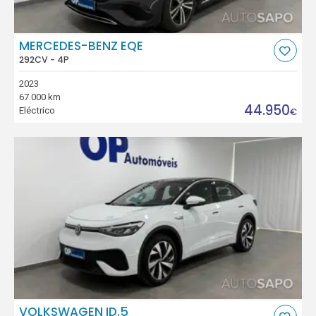
MERCEDES-BENZ EQE
292CV - 4P
2023
67.000 km
44.950
Eléctrico
€
VOLKSWAGEN ID.5