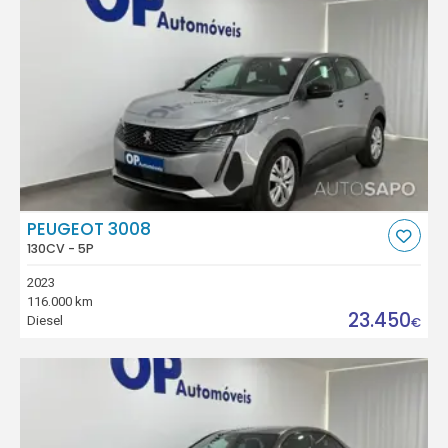
PEUGEOT 3008
130CV - 5P
2023
116.000 km
23.450
Diesel
€