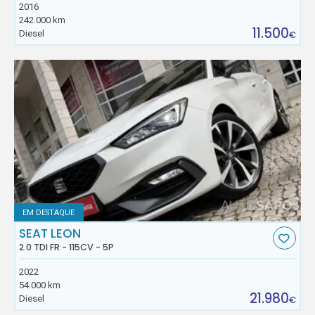
2016
242.000 km
11.500
Diesel
€
EM DESTAQUE
SEAT LEON
2.0 TDI FR - 115CV - 5P
2022
54.000 km
21.980
Diesel
€