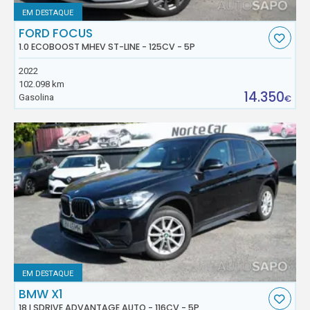
EM DESTAQUE
FORD FOCUS
1.0 ECOBOOST MHEV ST-LINE - 125CV - 5P
2022
102.098 km
14.350
Gasolina
€
EM DESTAQUE
BMW X1
18 I SDRIVE ADVANTAGE AUTO - 116CV - 5P