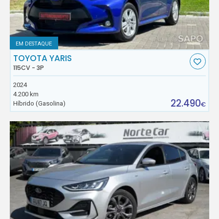
EM DESTAQUE
TOYOTA YARIS
115CV - 3P
2024
4.200 km
22.490
Híbrido (Gasolina)
€