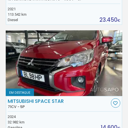
2021
113.542 km
23.450
Diesel
€
EM DESTAQUE
MITSUBISHI SPACE STAR
71CV - 5P
2024
32.982 km
14.600
Gasolina