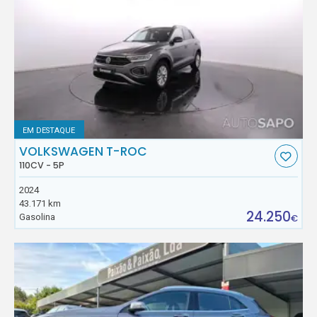
EM DESTAQUE
VOLKSWAGEN T-ROC
110CV - 5P
2024
43.171 km
24.250
Gasolina
€