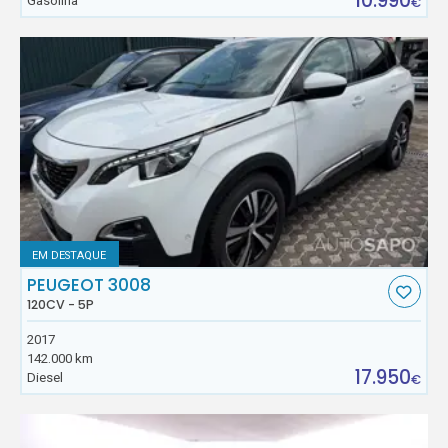
10.990
Gasolina
€
EM DESTAQUE
PEUGEOT 3008
120CV - 5P
2017
142.000 km
17.950
Diesel
€