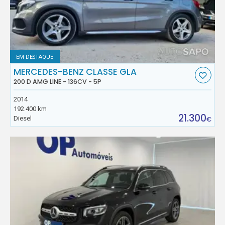
EM DESTAQUE
MERCEDES-BENZ CLASSE GLA
200 D AMG LINE - 136CV - 5P
2014
192.400 km
21.300
Diesel
€