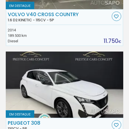
EM DESTAQUE
VOLVO V40 CROSS COUNTRY
1.6 D2 KINETIC - 115CV - 5P
2014
189.500 km
11.750
Diesel
€
EM DESTAQUE
PEUGEOT 308
130CV - 5P