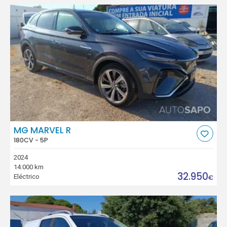
MG MARVEL R
180CV - 5P
2024
14.000 km
32.950
Eléctrico
€