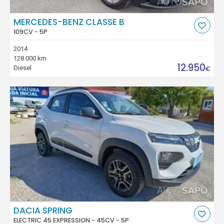
MERCEDES-BENZ CLASSE B
109CV - 5P
2014
128.000 km
12.950
Diesel
€
DACIA SPRING
ELECTRIC 45 EXPRESSION - 45CV - 5P