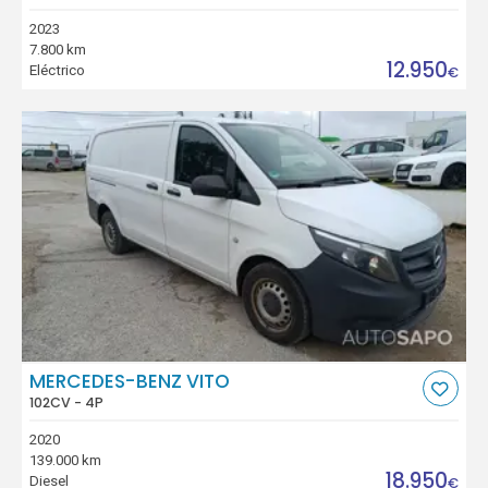
2023
7.800 km
12.950
Eléctrico
€
MERCEDES-BENZ VITO
102CV - 4P
2020
139.000 km
18.950
Diesel
€