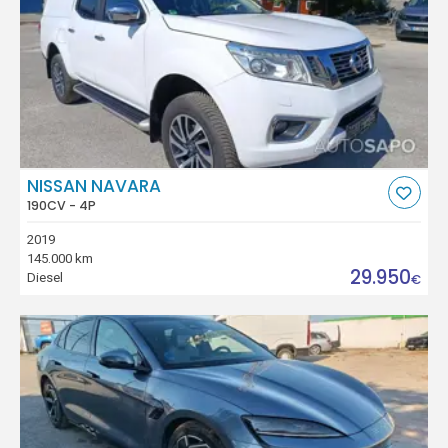
NISSAN NAVARA
190CV - 4P
2019
145.000 km
29.950
Diesel
€