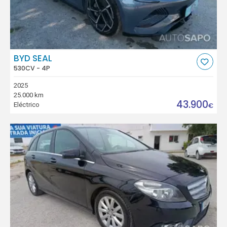
BYD SEAL
530CV - 4P
2025
25.000 km
43.900
Eléctrico
€