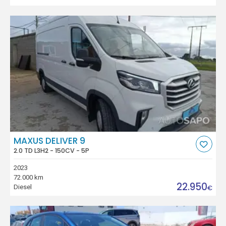
MAXUS DELIVER 9
2.0 TD L3H2 - 150CV - 5P
2023
72.000 km
22.950
Diesel
€