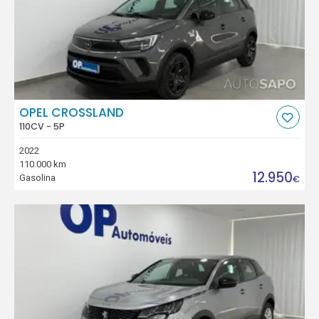
OPEL CROSSLAND
110CV - 5P
2022
110.000 km
12.950
Gasolina
€