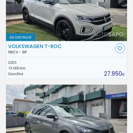
EM DESTAQUE
VOLKSWAGEN T-ROC
116CV - 5P
2025
13.000 km
27.950
Gasolina
€