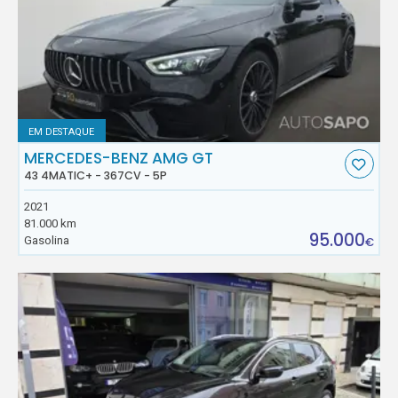
EM DESTAQUE
MERCEDES-BENZ AMG GT
43 4MATIC+ - 367CV - 5P
2021
81.000 km
95.000
Gasolina
€