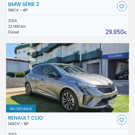
BMW SÉRIE 2
116CV - 4P
2024
22.000 km
29.950
Diesel
€
EM DESTAQUE
RENAULT CLIO
143CV - 5P
2025