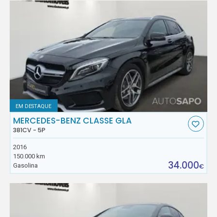
EM DESTAQUE
MERCEDES-BENZ CLASSE GLA
381CV - 5P
2016
150.000 km
34.000
Gasolina
€