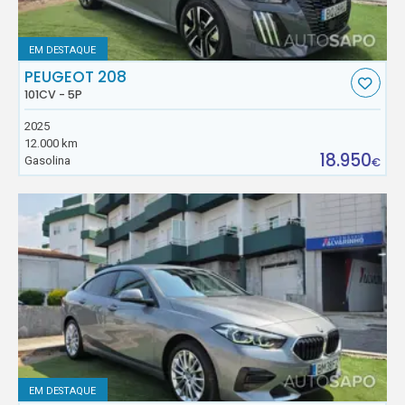
EM DESTAQUE
PEUGEOT 208
101CV - 5P
2025
12.000 km
18.950
Gasolina
€
EM DESTAQUE