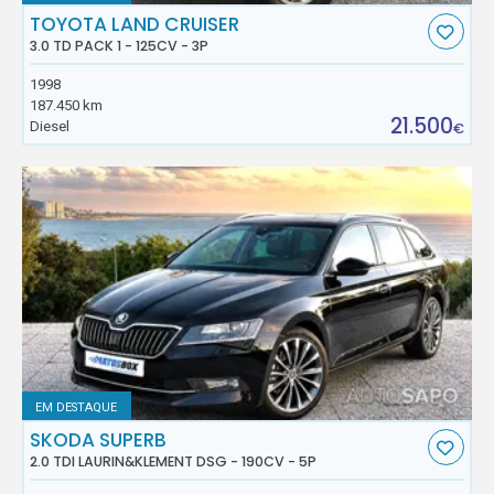
TOYOTA LAND CRUISER
3.0 TD PACK 1 - 125CV - 3P
1998
187.450 km
21.500
Diesel
€
EM DESTAQUE
SKODA SUPERB
2.0 TDI LAURIN&KLEMENT DSG - 190CV - 5P