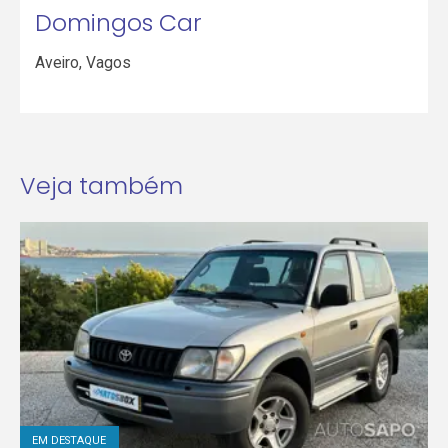
Domingos Car
Aveiro
,
Vagos
Veja também
EM DESTAQUE