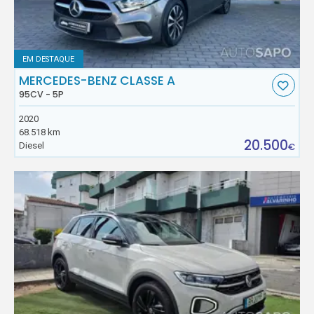
EM DESTAQUE
MERCEDES-BENZ CLASSE A
95CV - 5P
2020
68.518 km
20.500
Diesel
€