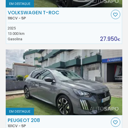
EM DESTAQUE
VOLKSWAGEN T-ROC
116CV - 5P
2025
13.000 km
27.950
Gasolina
€
EM DESTAQUE
PEUGEOT 208
101CV - 5P