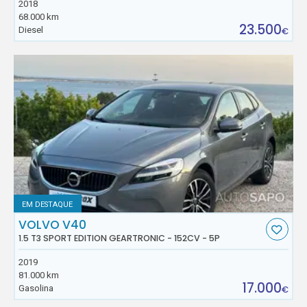
2018
68.000 km
23.500
Diesel
€
EM DESTAQUE
VOLVO V40
1.5 T3 SPORT EDITION GEARTRONIC - 152CV - 5P
2019
81.000 km
17.000
Gasolina
€