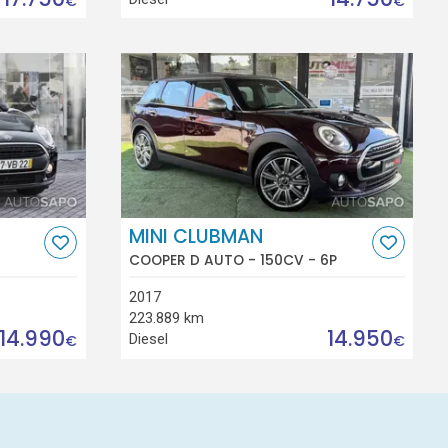
€
€
MINI CLUBMAN
COOPER D AUTO - 150CV - 6P
2017
223.889 km
14.990
14.950
Diesel
€
€