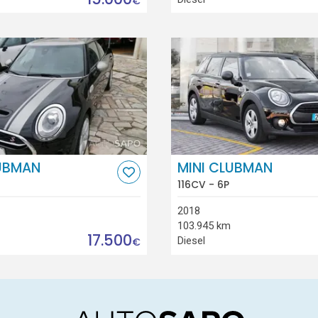
€
LUBMAN
MINI CLUBMAN
116CV - 6P
2018
103.945 km
17.500
Diesel
€