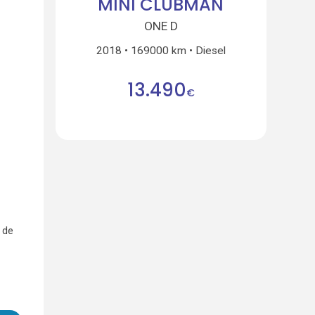
MINI CLUBMAN
ONE D
2018
169000 km
Diesel
13.490
€
 de