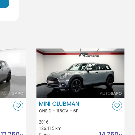
MINI CLUBMAN
ONE D - 116CV - 6P
2016
126.115 km
17.750
14.750
Diesel