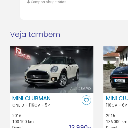
Campos obrigatórios
Veja também
MINI CLUBMAN
MINI C
ONE D - 116CV - 5P
116CV - 6P
2016
2016
100.100 km
136.000 km
13.990
Diesel
Diesel