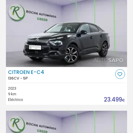
CITROEN E-C4
136CV - 5P
2023
9 km
23.499
Eléctrico
€