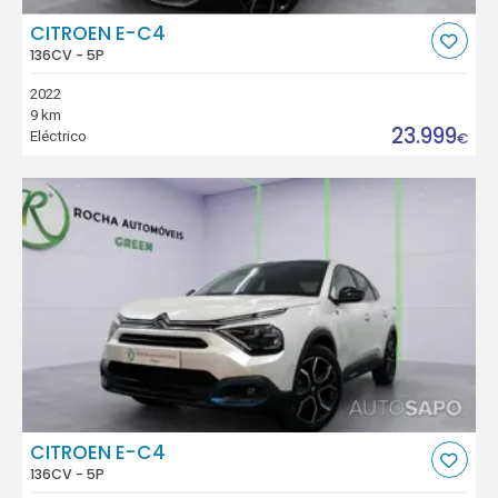
CITROEN E-C4
136CV - 5P
2022
9 km
23.999
Eléctrico
€
CITROEN E-C4
136CV - 5P