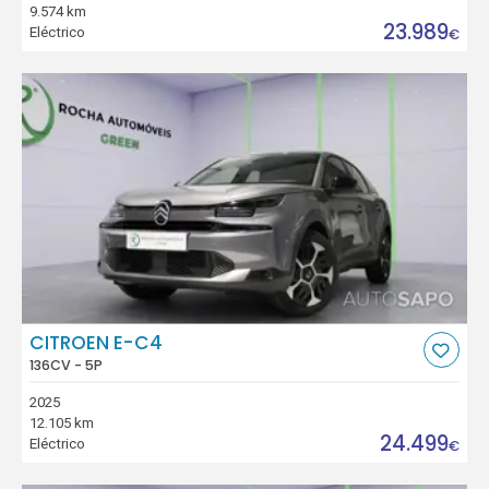
9.574 km
23.989
Eléctrico
€
CITROEN E-C4
136CV - 5P
2025
12.105 km
24.499
Eléctrico
€