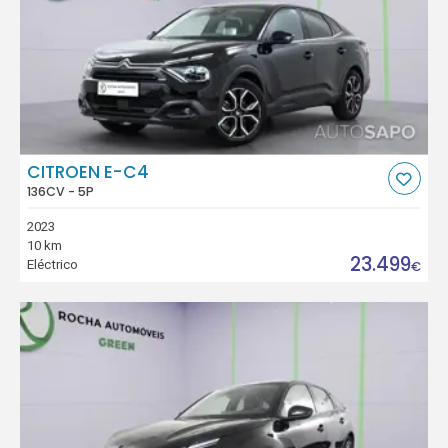
CITROEN E-C4
136CV - 5P
2023
10 km
23.499
Eléctrico
€