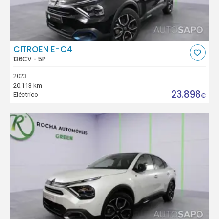
CITROEN E-C4
136CV - 5P
2023
20.113 km
23.898
Eléctrico
€