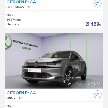
CITROEN E-C4
FEEL - 136CV - 5P
2022
19.574 km
21.489
Eléctrico
€
CITROEN E-C4
136CV - 5P
2025