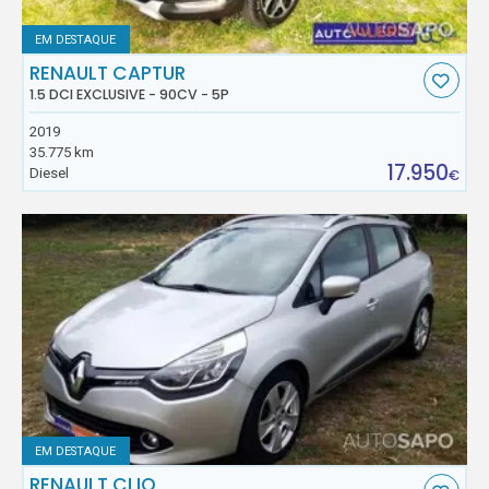
EM DESTAQUE
RENAULT CAPTUR
1.5 DCI EXCLUSIVE - 90CV - 5P
2019
35.775 km
17.950
Diesel
€
EM DESTAQUE
RENAULT CLIO