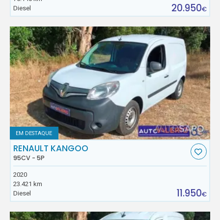
20.950
Diesel
€
EM DESTAQUE
RENAULT KANGOO
95CV - 5P
2020
23.421 km
11.950
Diesel
€