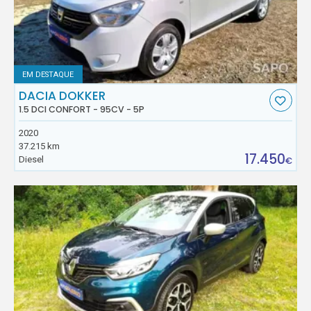
EM DESTAQUE
DACIA DOKKER
1.5 DCI CONFORT - 95CV - 5P
2020
37.215 km
17.450
Diesel
€