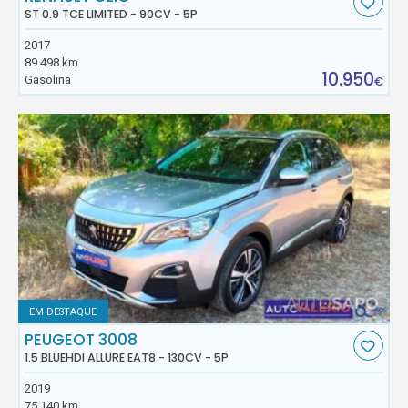
ST 0.9 TCE LIMITED - 90CV - 5P
2017
89.498 km
10.950
Gasolina
€
EM DESTAQUE
PEUGEOT 3008
1.5 BLUEHDI ALLURE EAT8 - 130CV - 5P
2019
75.140 km