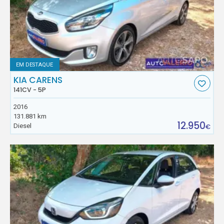
EM DESTAQUE
KIA CARENS
141CV - 5P
2016
131.881 km
12.950
Diesel
€