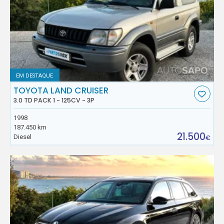
EM DESTAQUE
TOYOTA LAND CRUISER
3.0 TD PACK 1 - 125CV - 3P
1998
187.450 km
21.500
Diesel
€