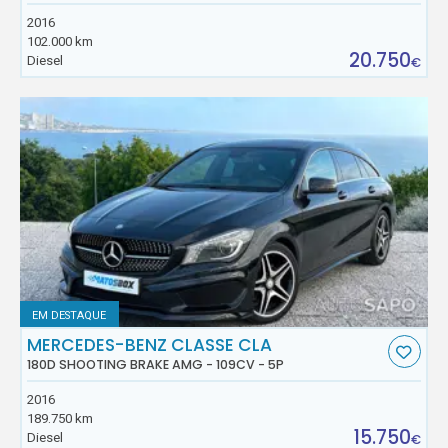
2016
102.000 km
20.750
Diesel
€
EM DESTAQUE
MERCEDES-BENZ CLASSE CLA
180D SHOOTING BRAKE AMG - 109CV - 5P
2016
189.750 km
15.750
Diesel
€