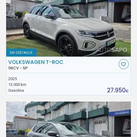
EM DESTAQUE
VOLKSWAGEN T-ROC
116CV - 5P
2025
13.000 km
27.950
Gasolina
€