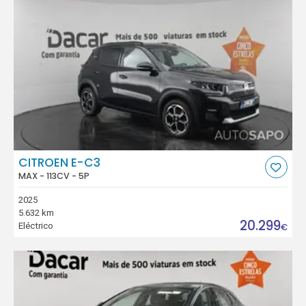
CITROEN E-C3
MAX - 113CV - 5P
2025
5.632 km
20.299
Eléctrico
€