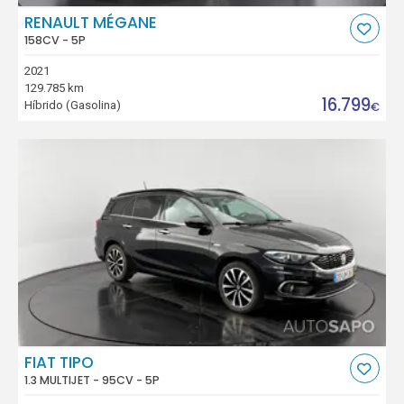
RENAULT MÉGANE
158CV - 5P
2021
129.785 km
16.799
Híbrido (Gasolina)
€
FIAT TIPO
1.3 MULTIJET - 95CV - 5P