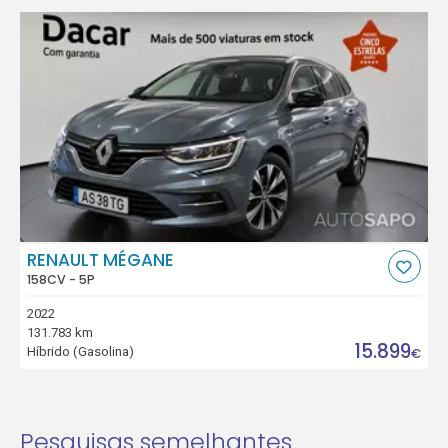
RENAULT MÉGANE
158CV - 5P
2022
131.783 km
15.899
Híbrido (Gasolina)
€
Pesquisas semelhantes