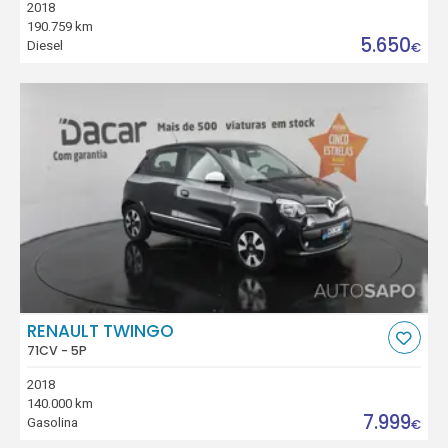
2018
190.759 km
5.650
Diesel
€
RENAULT TWINGO
71CV - 5P
2018
140.000 km
7.999
Gasolina
€