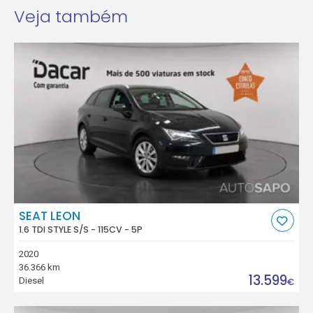
Veja também
SEAT LEON
1.6 TDI STYLE S/S - 115CV - 5P
2020
36.366 km
13.599
Diesel
€