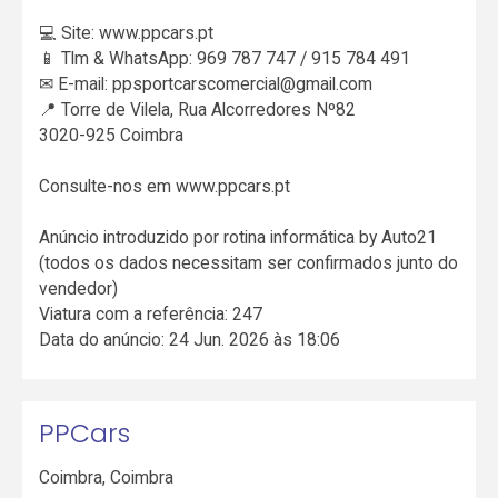
💻 Site: www.ppcars.pt
📱 Tlm & WhatsApp: 969 787 747 / 915 784 491
✉ E-mail: ppsportcarscomercial@gmail.com
📍 Torre de Vilela, Rua Alcorredores Nº82
3020-925 Coimbra
Consulte-nos em www.ppcars.pt
Anúncio introduzido por rotina informática by Auto21
(todos os dados necessitam ser confirmados junto do
vendedor)
Viatura com a referência: 247
Data do anúncio: 24 Jun. 2026 às 18:06
PPCars
Coimbra
,
Coimbra