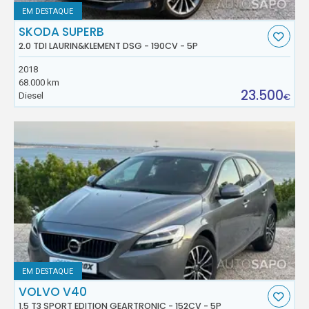
EM DESTAQUE
SKODA SUPERB
2.0 TDI LAURIN&KLEMENT DSG - 190CV - 5P
2018
68.000 km
23.500
Diesel
€
EM DESTAQUE
VOLVO V40
1.5 T3 SPORT EDITION GEARTRONIC - 152CV - 5P