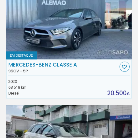
EM DESTAQUE
MERCEDES-BENZ CLASSE A
95CV - 5P
2020
68.518 km
20.500
Diesel
€