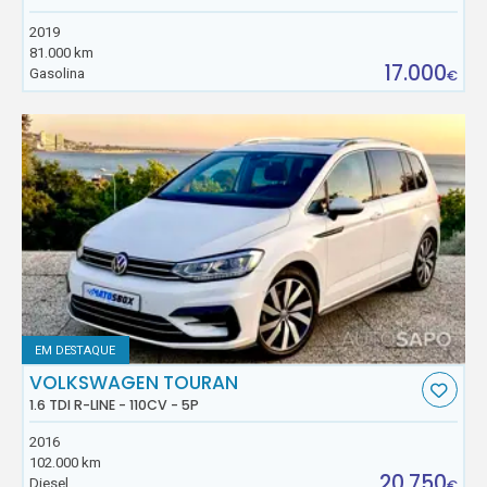
2019
81.000 km
17.000
Gasolina
€
EM DESTAQUE
VOLKSWAGEN TOURAN
1.6 TDI R-LINE - 110CV - 5P
2016
102.000 km
20.750
Diesel
€