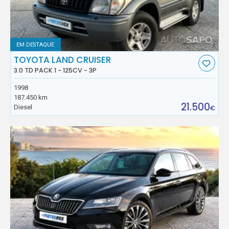
EM DESTAQUE
TOYOTA LAND CRUISER
3.0 TD PACK 1 - 125CV - 3P
1998
187.450 km
21.500
Diesel
€