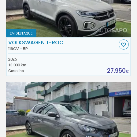
EM DESTAQUE
VOLKSWAGEN T-ROC
116CV - 5P
2025
13.000 km
27.950
Gasolina
€