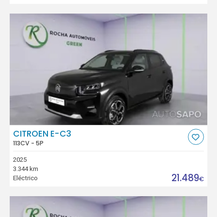
CITROEN E-C3
113CV - 5P
2025
3.344 km
21.489
Eléctrico
€