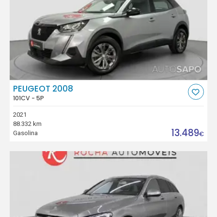
PEUGEOT 2008
101CV - 5P
2021
88.332 km
13.489
Gasolina
€