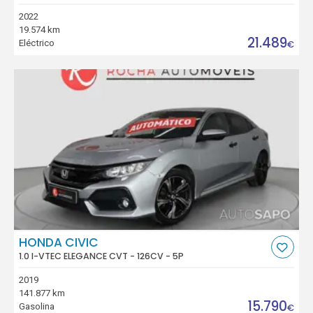
2022
19.574 km
21.489
Eléctrico
€
HONDA CIVIC
1.0 I-VTEC ELEGANCE CVT - 126CV - 5P
2019
141.877 km
15.790
Gasolina
€