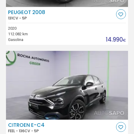
PEUGEOT 2008
131CV - 5P
2020
112.082 km
14.990
Gasolina
€
CITROEN E-C4
FEEL - 136CV - 5P