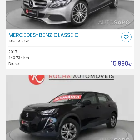
MERCEDES-BENZ CLASSE C
135CV - 5P
2017
140.734 km
15.990
Diesel
€