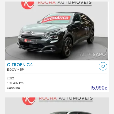
CITROEN C4
130CV - 5P
2022
103.487 km
15.990
Gasolina
€