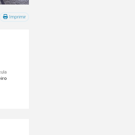
Imprimir
cula
eiro