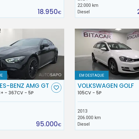
22.000 km
18.950
Diesel
€
UE
EM DESTAQUE
ES-BENZ AMG GT
VOLKSWAGEN GOLF
+ - 367CV - 5P
105CV - 5P
2013
206.000 km
95.000
Diesel
€