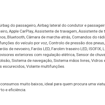
irbag do passageiro, Airbag lateral do condutor e passageir
nteiro, Apple CarPlay, Assistente de travagem, Assistente de
mos, Bluetooth, Câmara de marcha-atrás, Comandos do rádi
 funções do veículo por voz, Controlo de pressão dos pneus,
aróis de nevoeiro, Faróis LED, Farolim traseiro LED, ISOFIX, 
rovisores exteriores com regulação elétrica, Sensor de chuv
olisão, Sistema de navegação, Sistema mãos livres, Vidros 
ros escurecidos, Volante multifunções.
consumos muito baixos, ideal para quem procura uma viatur
o e eficiência.