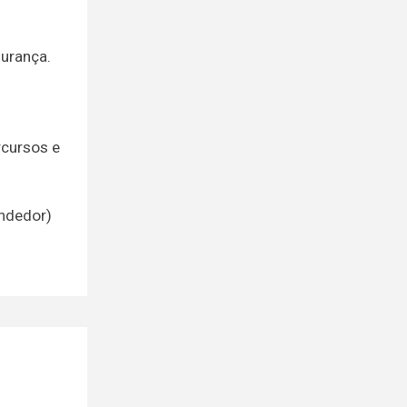
urança.
rcursos e
endedor)