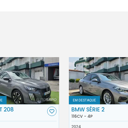
UE
EM DESTAQUE
T 208
BMW SÉRIE 2
116CV - 4P
2024