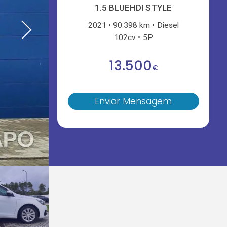
1.5 BLUEHDI STYLE
2021
90.398 km
Diesel
102cv
5P
13.500
€
Enviar Mensagem