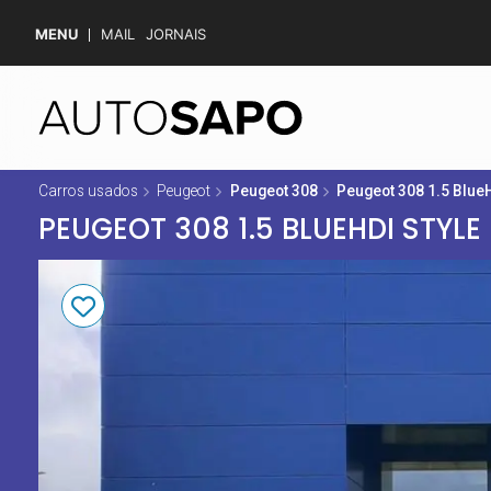
MENU
MAIL
JORNAIS
Carros usados
Peugeot
Peugeot 308
Peugeot 308 1.5 BlueH
PEUGEOT 308 1.5 BLUEHDI STYLE