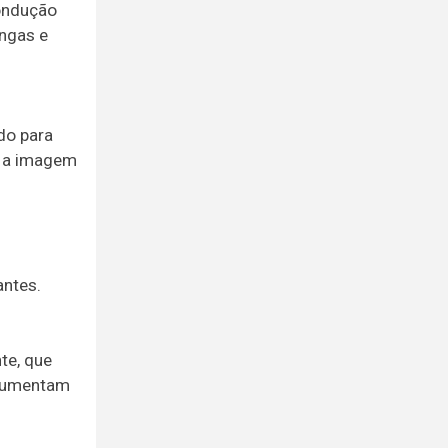
condução
ongas e
do para
am a imagem
ntes.
te, que
 aumentam