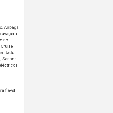
o, Airbags
 travagem
o no
 Cruise
Limitador
a, Sensor
eléctricos
a fiável