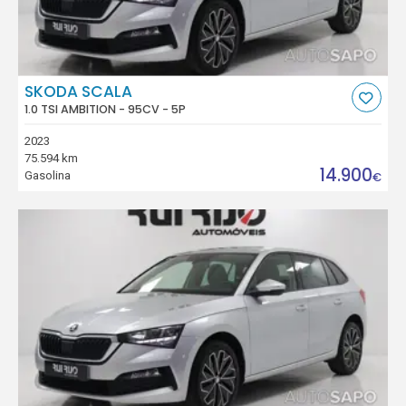
SKODA SCALA
1.0 TSI AMBITION - 95CV - 5P
2023
75.594 km
14.900
Gasolina
€