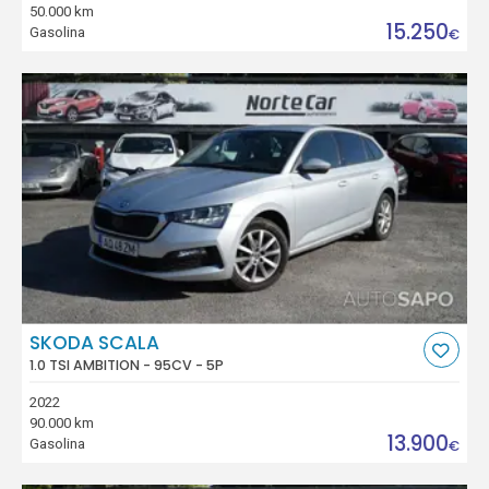
50.000 km
15.250
Gasolina
€
SKODA SCALA
1.0 TSI AMBITION - 95CV - 5P
2022
90.000 km
13.900
Gasolina
€