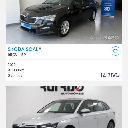
SKODA SCALA
95CV - 5P
2022
81.000 km
14.750
Gasolina
€