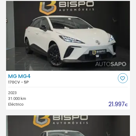
MG MG4
170CV - 5P
2023
31.000 km
21.997
Eléctrico
€