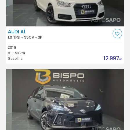
AUDI A1
1.0 TFSI - 95CV - 3P
2018
81.150 km
12.997
Gasolina
€