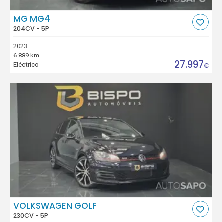
MG MG4
204CV - 5P
2023
6.889 km
27.997
Eléctrico
€
VOLKSWAGEN GOLF
230CV - 5P