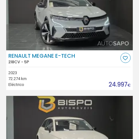
RENAULT MEGANE E-TECH
218CV - 5P
2023
72.274 km
24.997
Eléctrico
€