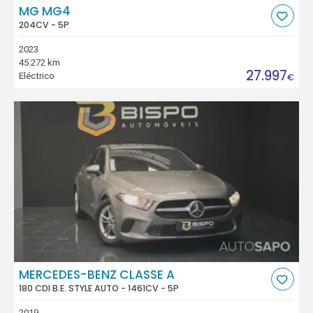
MG MG4
204CV - 5P
2023
45.272 km
27.997
Eléctrico
€
MERCEDES-BENZ CLASSE A
180 CDI B.E. STYLE AUTO - 1461CV - 5P
2019