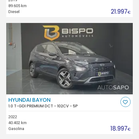
89.605 km
21.997
Diesel
€
HYUNDAI BAYON
1.0 T-GDI PREMIUM DCT - 102CV - 5P
2022
40.402 km
18.997
Gasolina
€