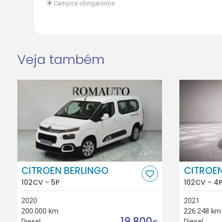
Campos obrigatórios
Veja também
CITROEN BERLINGO
CITROEN
102CV - 5P
102CV - 4
2020
2021
200.000 km
226.248 km
19.800
Diesel
Diesel