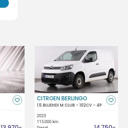
CITROEN BERLINGO
1.5 BLUEHDI M CLUB - 102CV - 4P
2023
115.000 km
13.970
14.750
Diesel