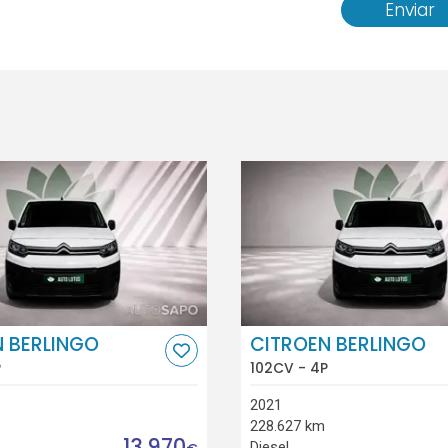
Enviar
 BERLINGO
CITROEN BERLINGO
P
102CV - 4P
2021
228.627 km
13.970
Diesel