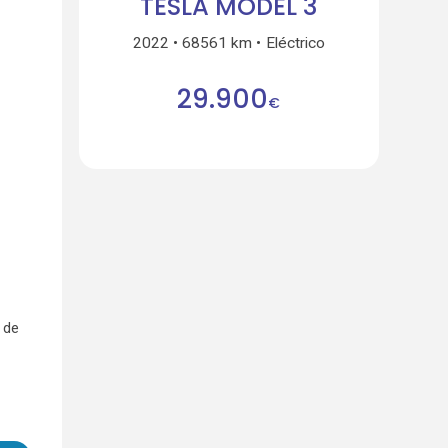
TESLA MODEL 3
2022
68561 km
Eléctrico
29.900
€
 de