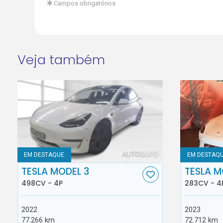
Campos obrigatórios
Veja também
EM DESTAQUE
EM DESTAQ
TESLA MODEL 3
TESLA M
498CV - 4P
283CV - 4
2022
2023
77.266 km
72.712 km