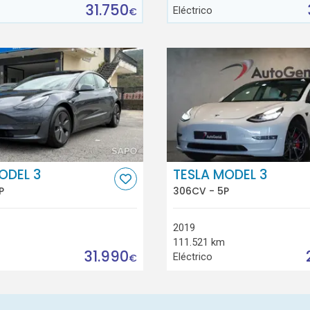
31.750
Eléctrico
€
ODEL 3
TESLA MODEL 3
P
306CV - 5P
2019
111.521 km
31.990
Eléctrico
€