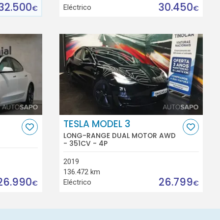
32.500
30.450
Eléctrico
€
€
TESLA MODEL 3
LONG-RANGE DUAL MOTOR AWD
- 351CV - 4P
2019
136.472 km
26.990
26.799
Eléctrico
€
€