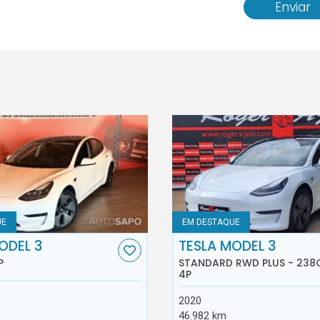
Enviar
UE
EM DESTAQUE
ODEL 3
TESLA MODEL 3
P
STANDARD RWD PLUS - 238
4P
2020
46.982 km