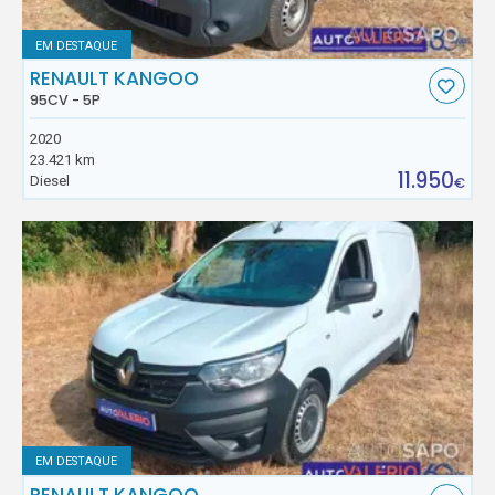
EM DESTAQUE
RENAULT KANGOO
95CV - 5P
2020
23.421 km
11.950
Diesel
€
EM DESTAQUE