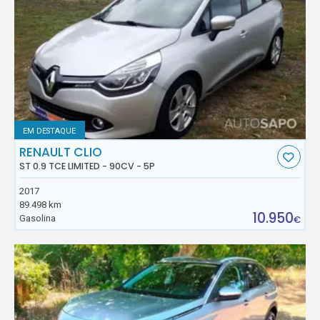
EM DESTAQUE
RENAULT CLIO
ST 0.9 TCE LIMITED - 90CV - 5P
2017
89.498 km
10.950
Gasolina
€