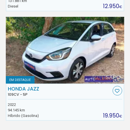
131.881 km
12.950
Diesel
€
EM DESTAQUE
HONDA JAZZ
109CV - 5P
2022
94.145 km
19.950
Híbrido (Gasolina)
€