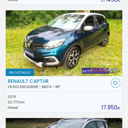
€
EM DESTAQUE
RENAULT CAPTUR
1.5 DCI EXCLUSIVE - 90CV - 5P
2019
35.775 km
17.950
Diesel
€