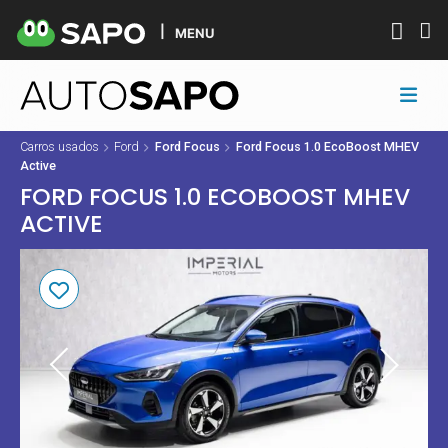
MENU
Carros usados
Ford
Ford Focus
Ford Focus 1.0 EcoBoost MHEV
Active
FORD FOCUS 1.0 ECOBOOST MHEV
ACTIVE