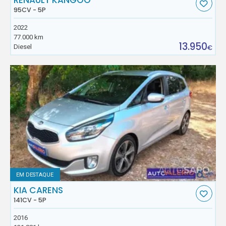
RENAULT KANGOO
95CV - 5P
2022
77.000 km
13.950
Diesel
€
EM DESTAQUE
KIA CARENS
141CV - 5P
2016