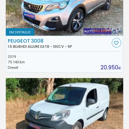
EM DESTAQUE
PEUGEOT 3008
1.5 BLUEHDI ALLURE EAT8 - 130CV - 5P
2019
75.140 km
20.950
Diesel
€