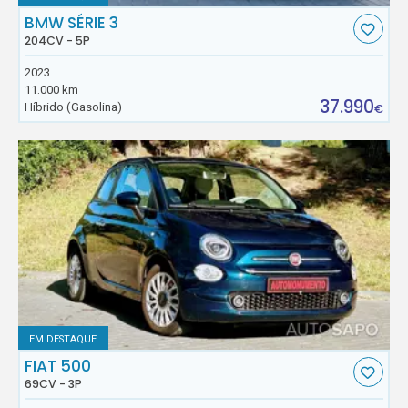
BMW SÉRIE 3
204CV - 5P
2023
11.000 km
37.990
Híbrido (Gasolina)
€
EM DESTAQUE
FIAT 500
69CV - 3P