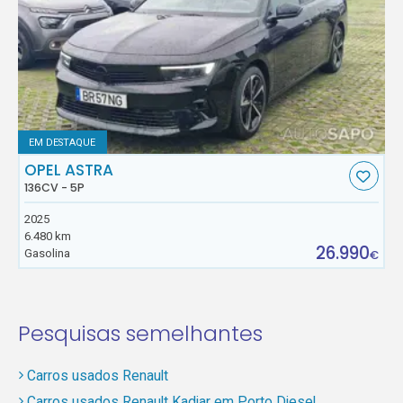
EM DESTAQUE
OPEL ASTRA
136CV - 5P
2025
6.480 km
26.990
Gasolina
€
Pesquisas semelhantes
Carros usados Renault
Carros usados Renault Kadjar em Porto Diesel