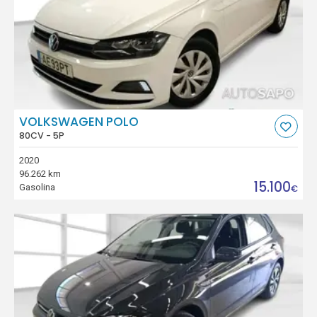
VOLKSWAGEN POLO
80CV - 5P
2020
96.262 km
15.100
Gasolina
€