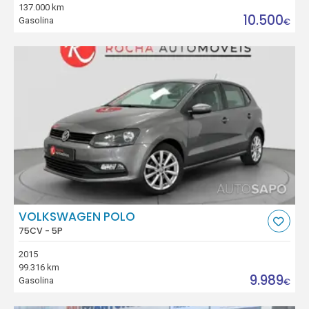
137.000 km
10.500
Gasolina
€
VOLKSWAGEN POLO
75CV - 5P
2015
99.316 km
9.989
Gasolina
€