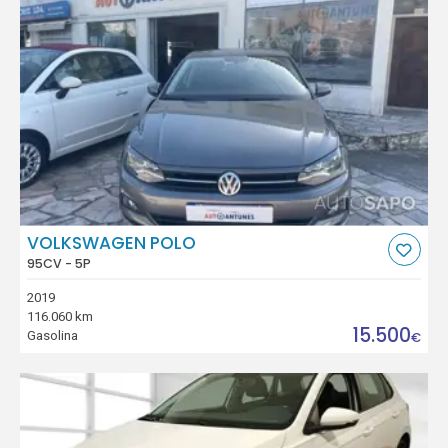
VOLKSWAGEN POLO
95CV - 5P
2019
116.060 km
15.500
Gasolina
€