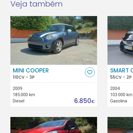
Veja também
MINI COOPER
SMART C
110CV - 3P
55CV - 2P
2009
2004
185.000 km
103.000 km
6.850
Diesel
Gasolina
€