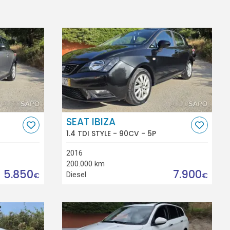
SEAT IBIZA
1.4 TDI STYLE - 90CV - 5P
2016
200.000 km
5.850
7.900
Diesel
€
€