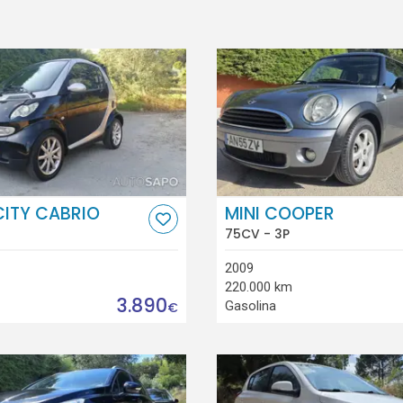
ITY CABRIO
MINI COOPER
75CV - 3P
2009
220.000 km
3.890
Gasolina
€