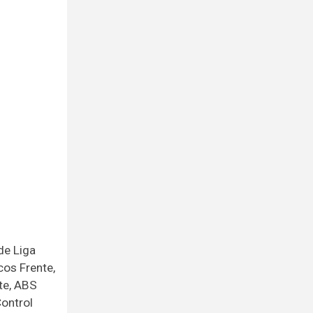
de Liga
cos Frente,
nte, ABS
Control