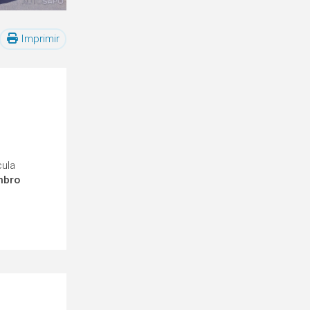
Imprimir
cula
mbro