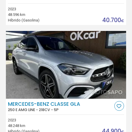
2023
48.596 km
40.700
Híbrido (Gasolina)
€
MERCEDES-BENZ CLASSE GLA
250 E AMG LINE - 218CV - 5P
2023
48.248 km
44.900
Híbrido (Gasolina)
€