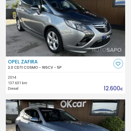
OPEL ZAFIRA
2.0 CDTI COSMO - 165CV - 5P
2014
137.631 km
12.600
Diesel
€