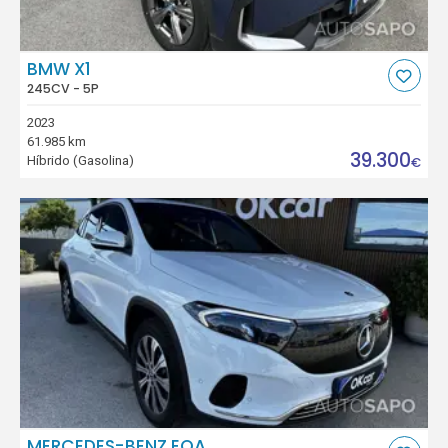
BMW X1
245CV - 5P
2023
61.985 km
39.300
Híbrido (Gasolina)
€
MERCEDES-BENZ EQA