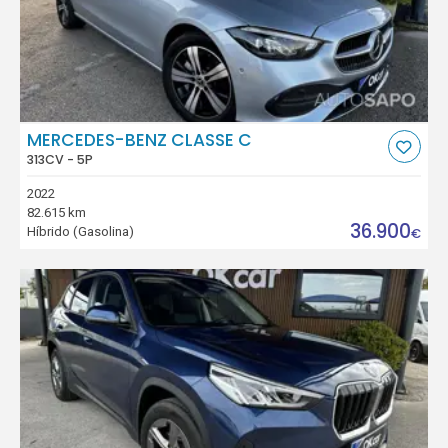
MERCEDES-BENZ CLASSE C
313CV - 5P
2022
82.615 km
36.900
Híbrido (Gasolina)
€