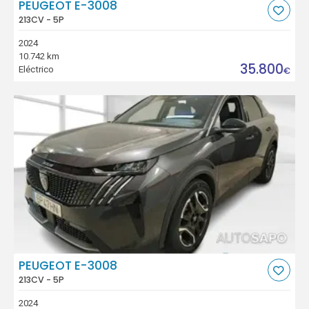
PEUGEOT E-3008
213CV - 5P
2024
10.742 km
35.800
Eléctrico
€
PEUGEOT E-3008
213CV - 5P
2024