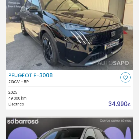
PEUGEOT E-3008
213CV - 5P
2025
49.000 km
34.990
Eléctrico
€