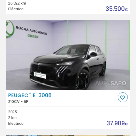
26.822 km
35.500
Eléctrico
€
PEUGEOT E-3008
210CV - 5P
2025
2 km
37.989
Eléctrico
€