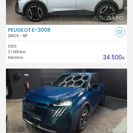
PEUGEOT E-3008
213CV - 5P
2025
21.000 km
34.500
Eléctrico
€