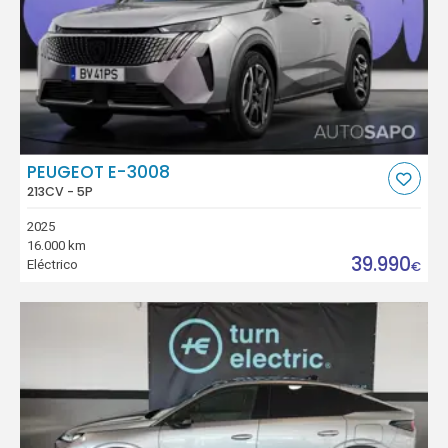
PEUGEOT E-3008
213CV - 5P
2025
16.000 km
39.990
Eléctrico
€