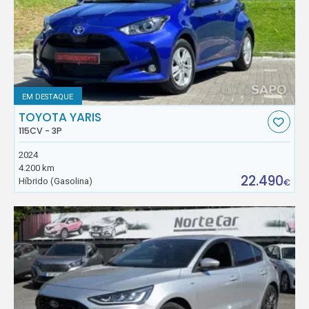
EM DESTAQUE
TOYOTA YARIS
115CV - 3P
2024
4.200 km
22.490
Híbrido (Gasolina)
€