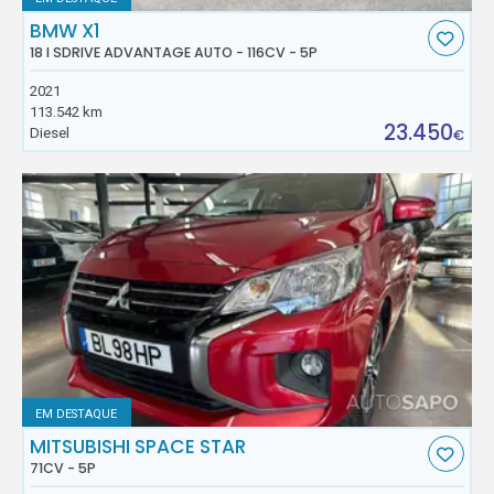
BMW X1
18 I SDRIVE ADVANTAGE AUTO - 116CV - 5P
2021
113.542 km
23.450
Diesel
€
EM DESTAQUE
MITSUBISHI SPACE STAR
71CV - 5P