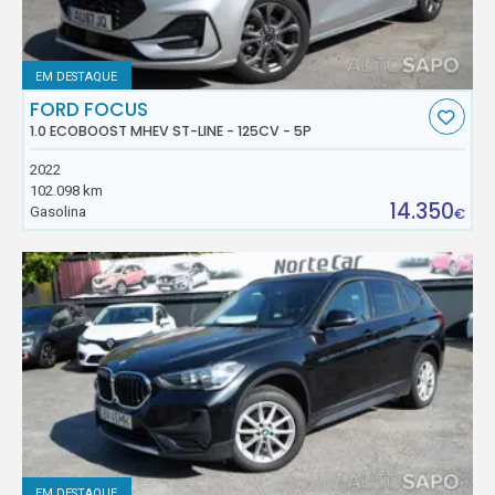
EM DESTAQUE
FORD FOCUS
1.0 ECOBOOST MHEV ST-LINE - 125CV - 5P
2022
102.098 km
14.350
Gasolina
€
EM DESTAQUE