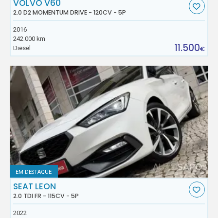
VOLVO V60
2.0 D2 MOMENTUM DRIVE - 120CV - 5P
2016
242.000 km
11.500
Diesel
€
EM DESTAQUE
SEAT LEON
2.0 TDI FR - 115CV - 5P
2022