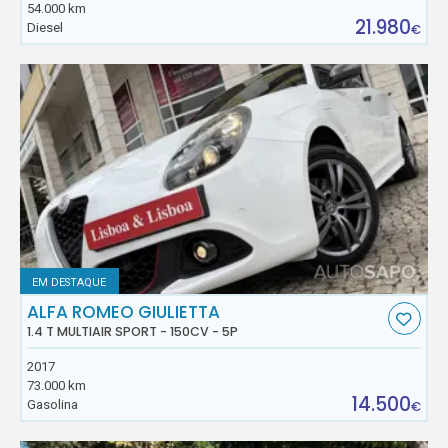
54.000 km
21.980
Diesel
€
EM DESTAQUE
ALFA ROMEO GIULIETTA
1.4 T MULTIAIR SPORT - 150CV - 5P
2017
73.000 km
14.500
Gasolina
€