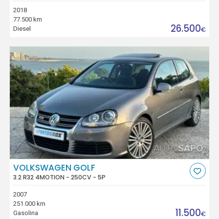
2018
77.500 km
26.500
Diesel
€
VOLKSWAGEN GOLF
3.2 R32 4MOTION - 250CV - 5P
2007
251.000 km
11.500
Gasolina
€