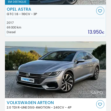
EM DESTAQUE
OPEL ASTRA
GTC 1.6 - 110CV - 3P
2017
69.000 km
13.950
Diesel
€
VOLKSWAGEN ARTEON
2.0 TDI R-LINE DSG 4MOTION - 240CV - 4P