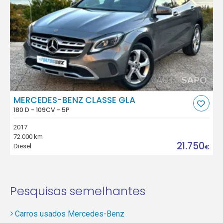
MERCEDES-BENZ CLASSE GLA
180 D - 109CV - 5P
2017
72.000 km
21.750
Diesel
€
Pesquisas semelhantes
Carros usados Mercedes-Benz