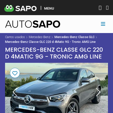
MENU
Carros usados
Mercedes-Benz
Mercedes-Benz Classe GLC
Mercedes-Benz Classe GLC 220 d 4Matic 9G - Tronic AMG Line
MERCEDES-BENZ CLASSE GLC 220
D 4MATIC 9G - TRONIC AMG LINE