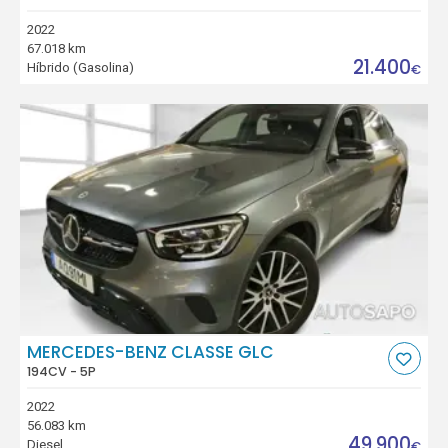
2022
67.018 km
21.400
Híbrido (Gasolina)
€
MERCEDES-BENZ CLASSE GLC
194CV - 5P
2022
56.083 km
49.900
Diesel
€