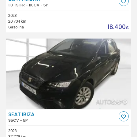
1.0 TSI FR - 110CV - 5P
2023
20.704 km
18.400
Gasolina
€
SEAT IBIZA
95CV - 5P
2023
37.779 km