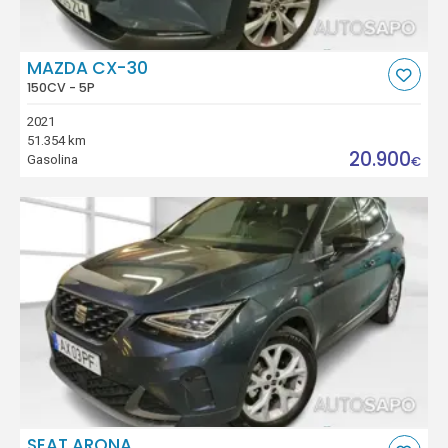
MAZDA CX-30
150CV - 5P
2021
51.354 km
20.900
Gasolina
€
SEAT ARONA