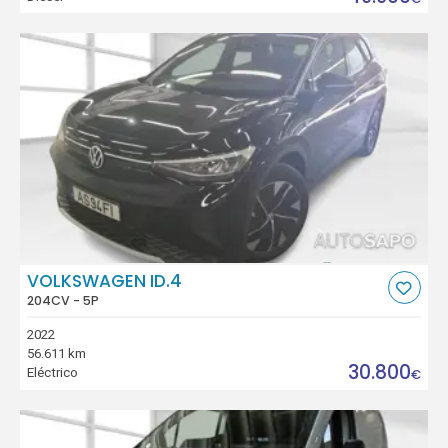
VOLKSWAGEN ID.4
204CV - 5P
2022
56.611 km
30.800
Eléctrico
€