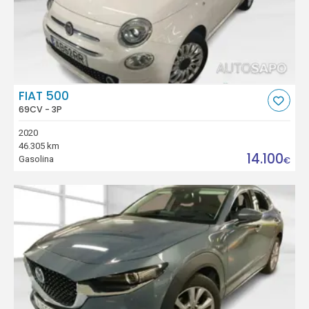
FIAT 500
69CV - 3P
2020
46.305 km
14.100
Gasolina
€