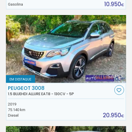
10.950
Gasolina
€
EM DESTAQUE
PEUGEOT 3008
1.5 BLUEHDI ALLURE EAT8 - 130CV - 5P
2019
75.140 km
20.950
Diesel
€