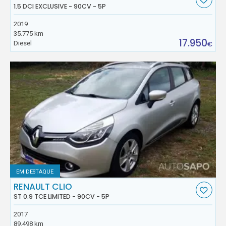
1.5 DCI EXCLUSIVE - 90CV - 5P
2019
35.775 km
17.950
Diesel
€
EM DESTAQUE
RENAULT CLIO
ST 0.9 TCE LIMITED - 90CV - 5P
2017
89.498 km