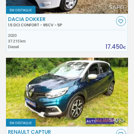
EM DESTAQUE
DACIA DOKKER
1.5 DCI CONFORT - 95CV - 5P
2020
37.215 km
17.450
Diesel
€
EM DESTAQUE
RENAULT CAPTUR