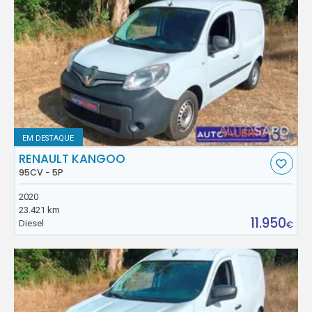
EM DESTAQUE
RENAULT KANGOO
95CV - 5P
2020
23.421 km
11.950
Diesel
€