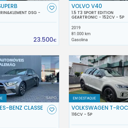
SUPERB
VOLVO V40
AURIN&KLEMENT DSG -
1.5 T3 SPORT EDITION
GEARTRONIC - 152CV - 5P
2019
81.000 km
23.500
Gasolina
€
UE
EM DESTAQUE
ES-BENZ CLASSE
VOLKSWAGEN T-RO
116CV - 5P