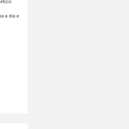
ético.
a a dia e