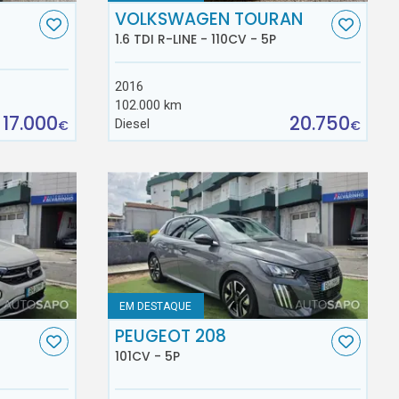
VOLKSWAGEN TOURAN
1.6 TDI R-LINE - 110CV - 5P
2016
102.000 km
17.000
20.750
Diesel
€
€
EM DESTAQUE
C
PEUGEOT 208
101CV - 5P