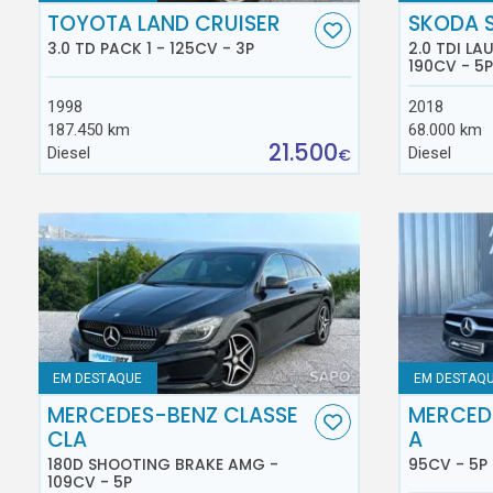
TOYOTA LAND CRUISER
SKODA 
3.0 TD PACK 1 - 125CV - 3P
2.0 TDI L
190CV - 5P
1998
2018
187.450 km
68.000 km
21.500
Diesel
Diesel
€
EM DESTAQUE
EM DESTAQ
MERCEDES-BENZ CLASSE
MERCED
CLA
A
180D SHOOTING BRAKE AMG -
95CV - 5P
109CV - 5P