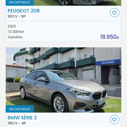
EM DESTAQUE
PEUGEOT 208
101CV - 5P
2025
12.000 km
18.950
Gasolina
€
EM DESTAQUE
BMW SÉRIE 2
116CV - 4P