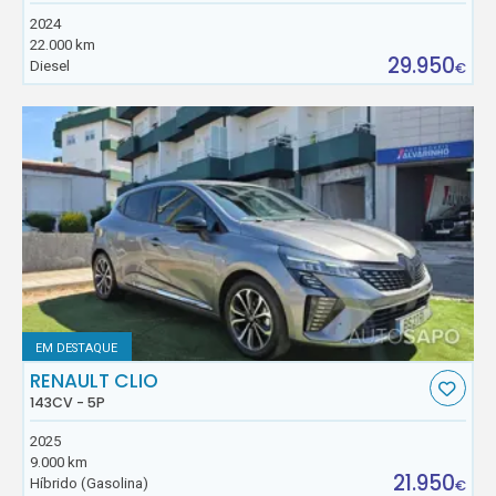
2024
22.000 km
29.950
Diesel
€
EM DESTAQUE
RENAULT CLIO
143CV - 5P
2025
9.000 km
21.950
Híbrido (Gasolina)
€