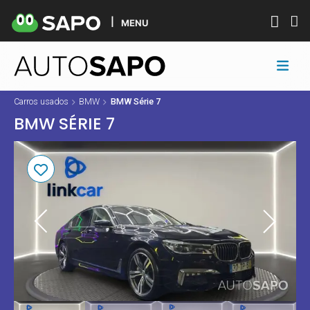
MENU
Carros usados
BMW
BMW Série 7
BMW SÉRIE 7