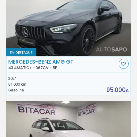
EM DESTAQUE
MERCEDES-BENZ AMG GT
43 4MATIC+ - 367CV - 5P
2021
81.000 km
95.000
Gasolina
€