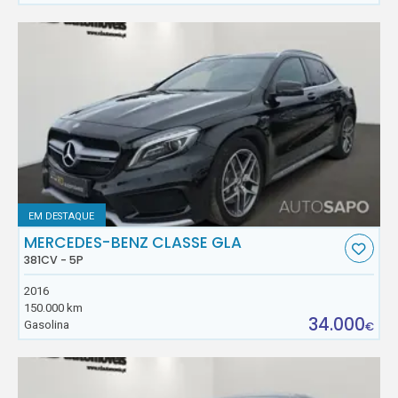
EM DESTAQUE
MERCEDES-BENZ CLASSE GLA
381CV - 5P
2016
150.000 km
34.000
Gasolina
€