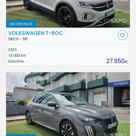
EM DESTAQUE
VOLKSWAGEN T-ROC
116CV - 5P
2025
13.000 km
27.950
Gasolina
€