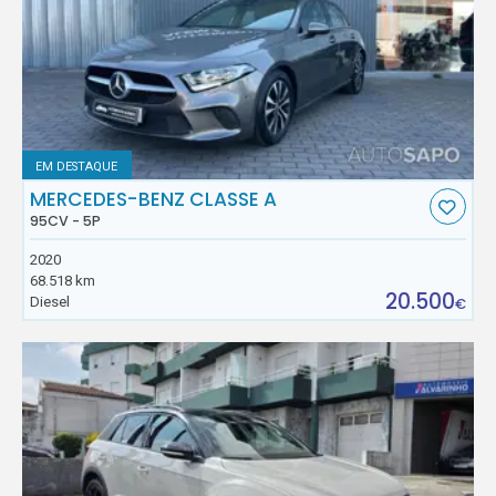
EM DESTAQUE
MERCEDES-BENZ CLASSE A
95CV - 5P
2020
68.518 km
20.500
Diesel
€