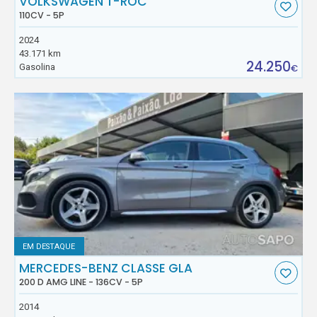
VOLKSWAGEN T-ROC
110CV - 5P
2024
43.171 km
24.250
Gasolina
€
EM DESTAQUE
MERCEDES-BENZ CLASSE GLA
200 D AMG LINE - 136CV - 5P
2014