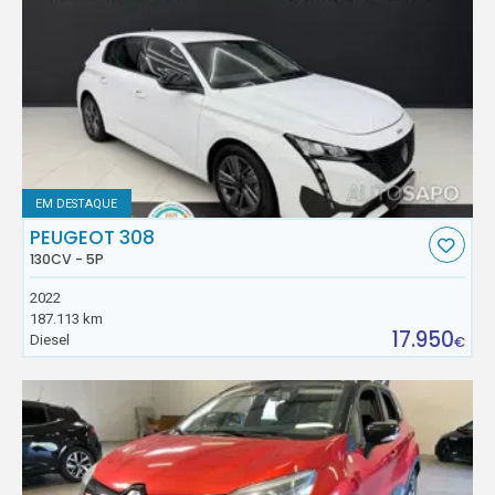
EM DESTAQUE
PEUGEOT 308
130CV - 5P
2022
187.113 km
17.950
Diesel
€