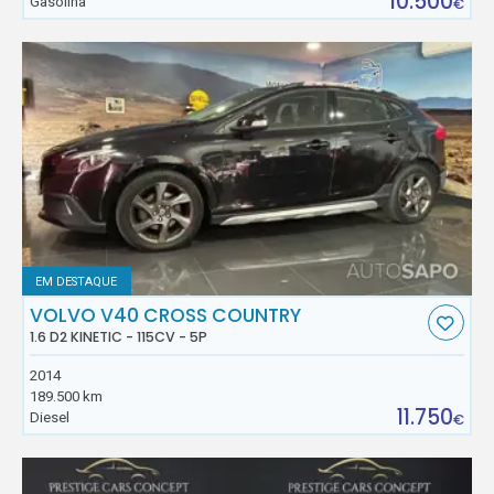
10.500
Gasolina
€
EM DESTAQUE
VOLVO V40 CROSS COUNTRY
1.6 D2 KINETIC - 115CV - 5P
2014
189.500 km
11.750
Diesel
€