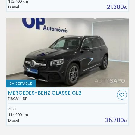
192.400 km
21.300
Diesel
€
EM DESTAQUE
MERCEDES-BENZ CLASSE GLB
116CV - 5P
2021
114.000 km
35.700
Diesel
€