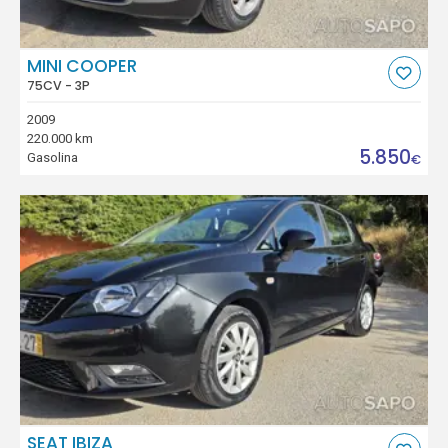
MINI COOPER
75CV - 3P
2009
220.000 km
5.850
Gasolina
€
SEAT IBIZA