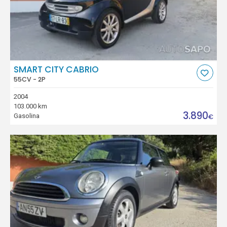
SMART CITY CABRIO
55CV - 2P
2004
103.000 km
3.890
Gasolina
€