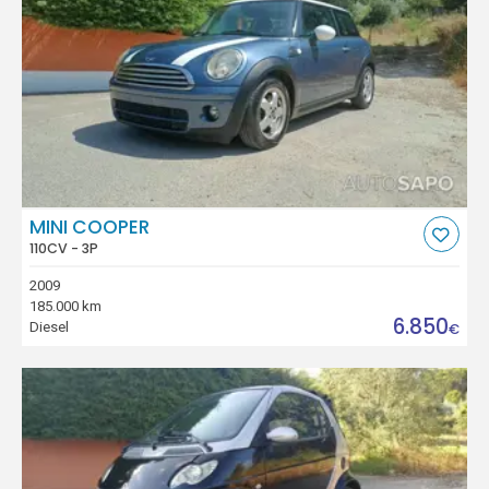
MINI COOPER
110CV - 3P
2009
185.000 km
6.850
Diesel
€