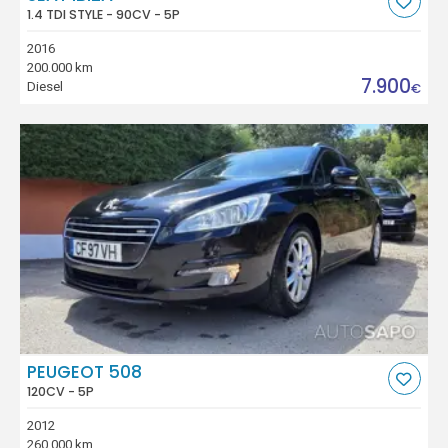
1.4 TDI STYLE - 90CV - 5P
2016
200.000 km
7.900
Diesel
€
PEUGEOT 508
120CV - 5P
2012
260.000 km