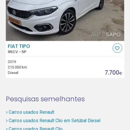
FIAT TIPO
95CV - 5P
2019
215.000 km
7.700
Diesel
€
Pesquisas semelhantes
Carros usados Renault
Carros usados Renault Clio em Setúbal Diesel
Carros usados Renault Clio