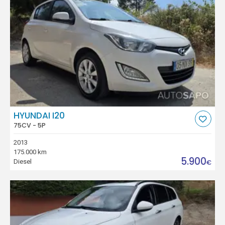
HYUNDAI I20
75CV - 5P
2013
175.000 km
5.900
Diesel
€