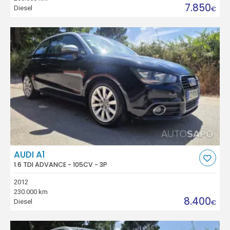
7.850
Diesel
€
AUDI A1
1.6 TDI ADVANCE - 105CV - 3P
2012
230.000 km
8.400
Diesel
€