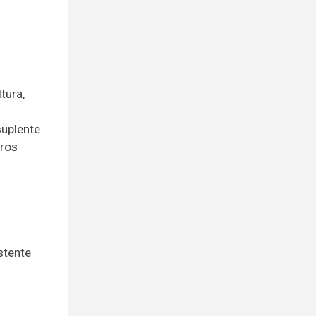
tura,
suplente
dros
stente