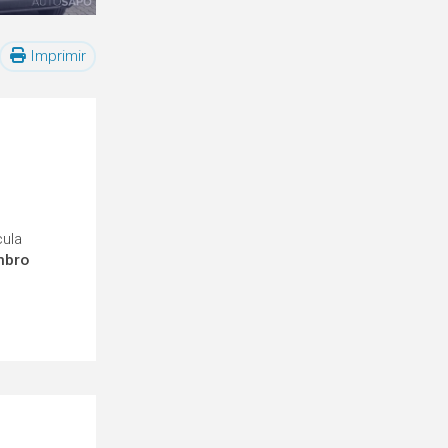
Imprimir
cula
mbro