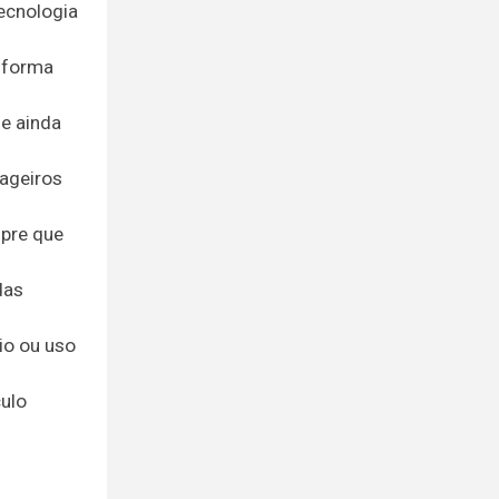
ecnologia
e forma
de ainda
sageiros
mpre que
das
io ou uso
culo