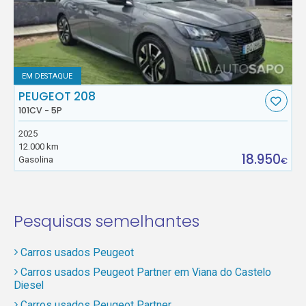
EM DESTAQUE
PEUGEOT 208
101CV - 5P
2025
12.000 km
18.950
Gasolina
€
Pesquisas semelhantes
Carros usados Peugeot
Carros usados Peugeot Partner em Viana do Castelo
Diesel
Carros usados Peugeot Partner