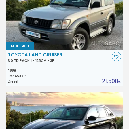
EM DESTAQUE
TOYOTA LAND CRUISER
3.0 TD PACK 1 - 125CV - 3P
1998
187.450 km
21.500
Diesel
€