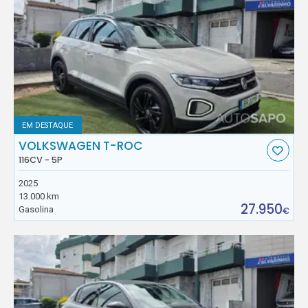
EM DESTAQUE
VOLKSWAGEN T-ROC
116CV - 5P
2025
13.000 km
27.950
Gasolina
€