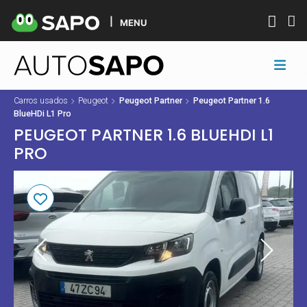
MENU
Carros usados
Peugeot
Peugeot Partner
Peugeot Partner 1.6
BlueHDi L1 Pro
PEUGEOT PARTNER 1.6 BLUEHDI L1
PRO