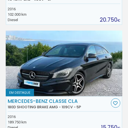
2016
102.000 km
20.750
Diesel
€
EM DESTAQUE
MERCEDES-BENZ CLASSE CLA
180D SHOOTING BRAKE AMG - 109CV - 5P
2016
189.750 km
15.750
Diesel