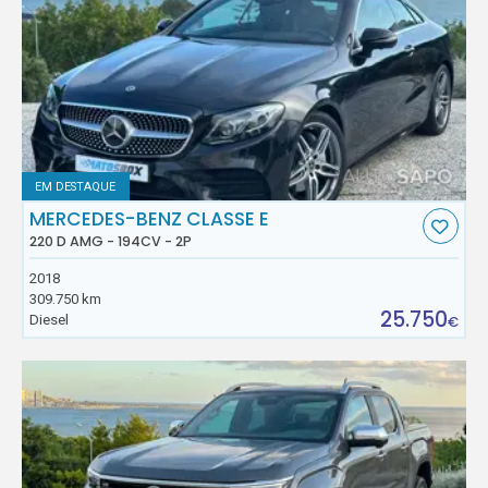
EM DESTAQUE
MERCEDES-BENZ CLASSE E
220 D AMG - 194CV - 2P
2018
309.750 km
25.750
Diesel
€