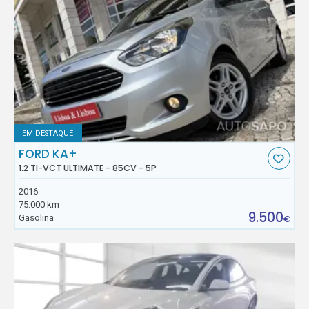
EM DESTAQUE
FORD KA+
1.2 TI-VCT ULTIMATE - 85CV - 5P
2016
75.000 km
9.500
Gasolina
€