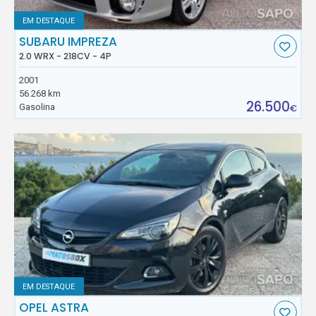
EM DESTAQUE
SUBARU IMPREZA
2.0 WRX - 218CV - 4P
2001
56.268 km
26.500
Gasolina
€
EM DESTAQUE
OPEL ASTRA