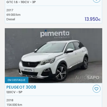
GTC 1.6 - 110CV - 3P
2017
69.000 km
13.950
Diesel
€
EM DESTAQUE
PEUGEOT 3008
120CV - 5P
2018
154.000 km