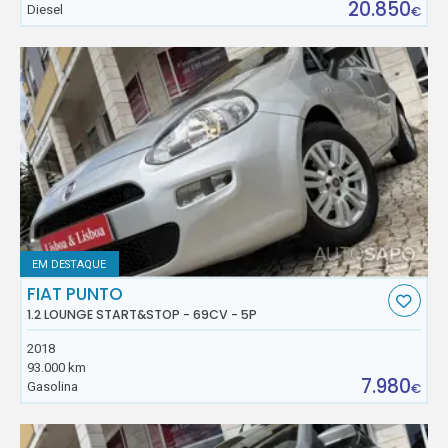
20.850
Diesel
€
EM DESTAQUE
FIAT PUNTO
1.2 LOUNGE START&STOP - 69CV - 5P
2018
93.000 km
7.980
Gasolina
€