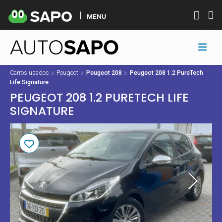
MENU
Carros usados
Peugeot
Peugeot 208
Peugeot 208 1.2 PureTech
Life Signature
PEUGEOT 208 1.2 PURETECH LIFE
SIGNATURE