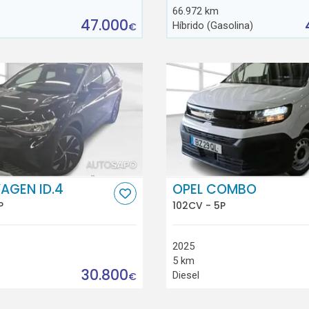
66.972 km
47.000
Híbrido (Gasolina)
€
AGEN ID.4
OPEL COMBO
P
102CV - 5P
2025
5 km
30.800
Diesel
€