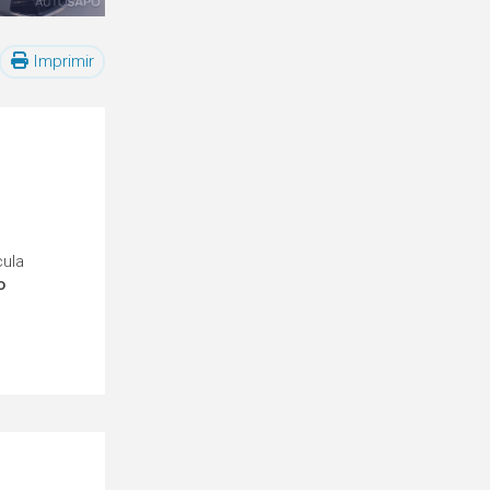
Imprimir
cula
o