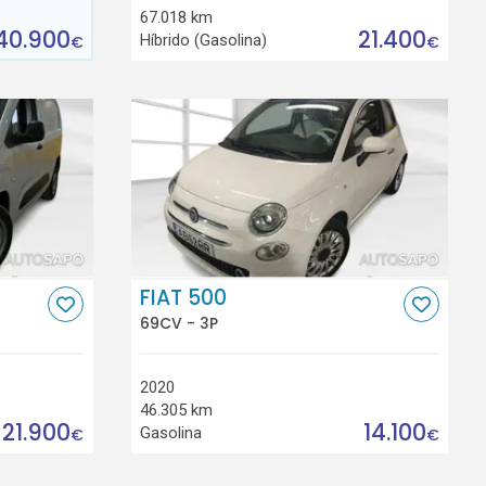
67.018 km
40.900
21.400
Híbrido (Gasolina)
€
€
FIAT 500
69CV - 3P
2020
46.305 km
21.900
14.100
Gasolina
€
€