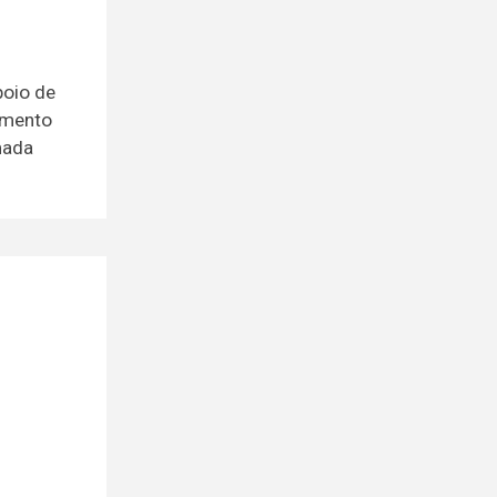
poio de
namento
mada