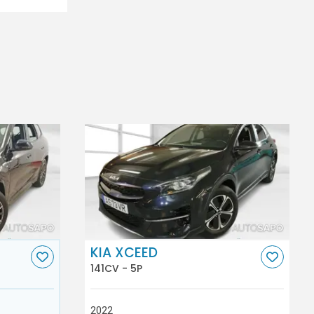
KIA XCEED
141CV - 5P
2022