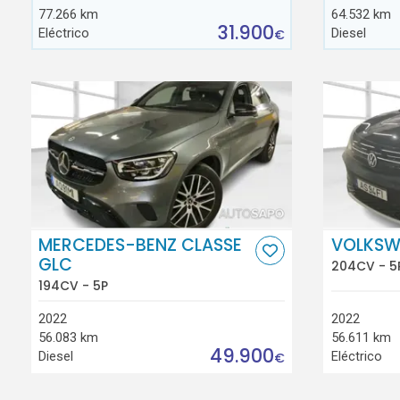
77.266 km
64.532 km
31.900
Eléctrico
Diesel
€
MERCEDES-BENZ CLASSE
VOLKSW
GLC
204CV - 5
194CV - 5P
2022
2022
56.083 km
56.611 km
49.900
Diesel
Eléctrico
€