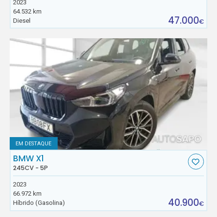
2023
64.532 km
47.000
Diesel
€
EM DESTAQUE
BMW X1
245CV - 5P
2023
66.972 km
40.900
Híbrido (Gasolina)
€