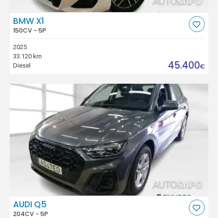
BMW X1
150CV - 5P
2025
33.120 km
45.400
Diesel
€
AUDI Q5
204CV - 5P