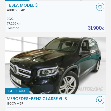
TESLA MODEL 3
498CV - 4P
2022
77.266 km
31.900
Eléctrico
€
EM DESTAQUE
MERCEDES-BENZ CLASSE GLB
190CV - 5P