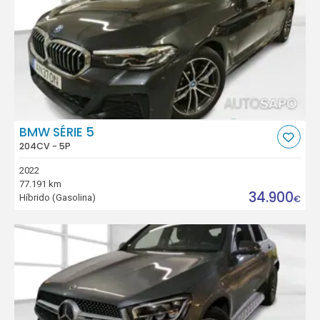
BMW SÉRIE 5
204CV - 5P
2022
77.191 km
34.900
Híbrido (Gasolina)
€