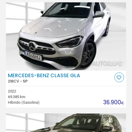
MERCEDES-BENZ CLASSE GLA
218CV - 5P
2022
69.385 km
36.900
Híbrido (Gasolina)
€