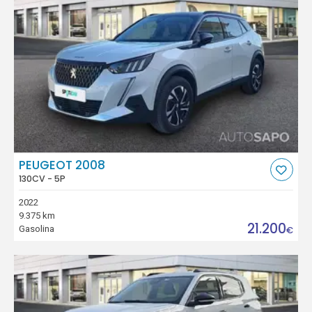
PEUGEOT 2008
130CV - 5P
2022
9.375 km
21.200
Gasolina
€