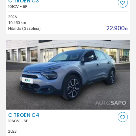
CITROEN C3
101CV - 5P
2026
10.450 km
22.900
Híbrido (Gasolina)
€
CITROEN C4
136CV - 5P
2023