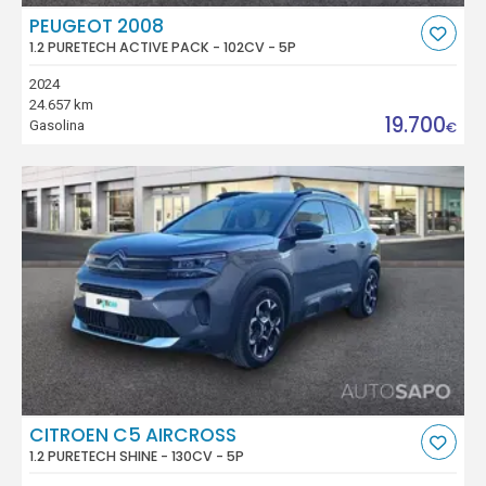
PEUGEOT 2008
1.2 PURETECH ACTIVE PACK - 102CV - 5P
2024
24.657 km
19.700
Gasolina
€
CITROEN C5 AIRCROSS
1.2 PURETECH SHINE - 130CV - 5P