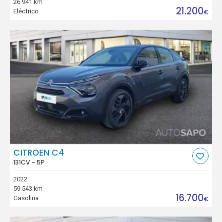
26.941 km
21.200
Eléctrico
€
CITROEN C4
131CV - 5P
2022
59.543 km
16.700
Gasolina
€