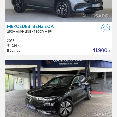
MERCEDES-BENZ EQA
250+ AMG LINE - 190CV - 5P
2023
51.526 km
41.900
Eléctrico
€