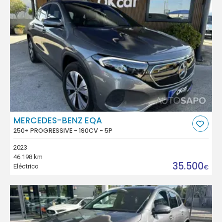
MERCEDES-BENZ EQA
250+ PROGRESSIVE - 190CV - 5P
2023
46.198 km
35.500
Eléctrico
€