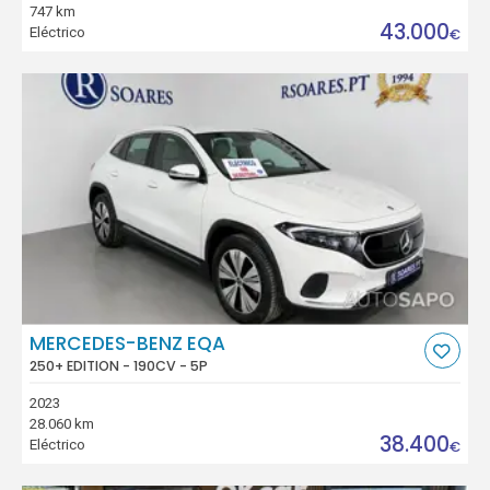
747 km
43.000
Eléctrico
€
MERCEDES-BENZ EQA
250+ EDITION - 190CV - 5P
2023
28.060 km
38.400
Eléctrico
€