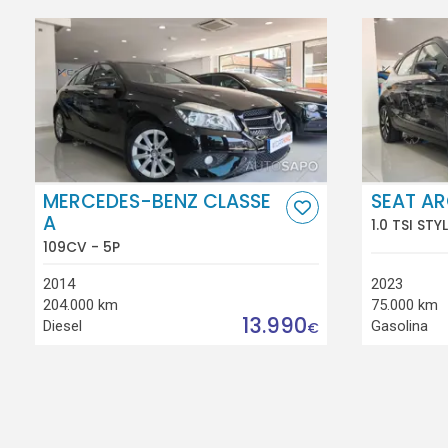
MERCEDES-BENZ CLASSE
SEAT A
A
1.0 TSI STY
109CV - 5P
2014
2023
204.000 km
75.000 km
13.990
Diesel
Gasolina
€