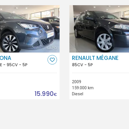
RONA
RENAULT MÉGANE
LE - 95CV - 5P
85CV - 5P
2009
159.000 km
15.990
Diesel
€