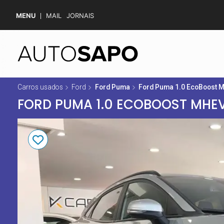
MENU
MAIL
JORNAIS
Carros usados
Ford
Ford Puma
Ford Puma 1.0 EcoBoost 
FORD PUMA 1.0 ECOBOOST MHEV