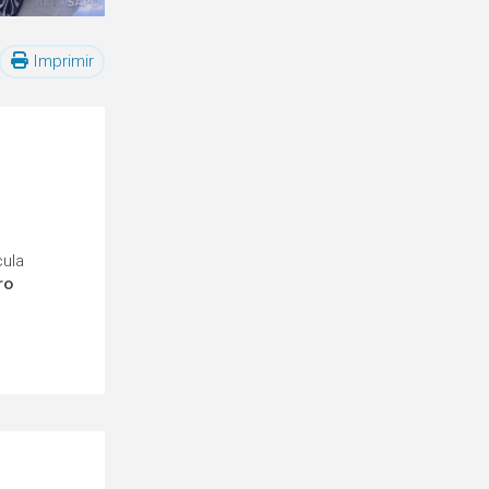
Imprimir
cula
ro