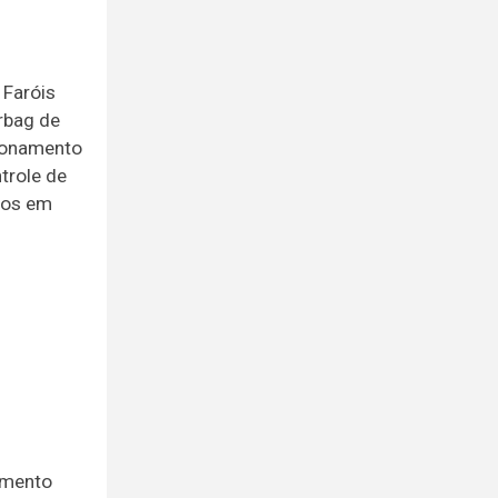
 Faróis
irbag de
cionamento
trole de
ofos em
amento