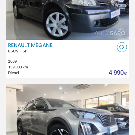
RENAULT MÉGANE
85CV - 5P
2009
159.000 km
4.990
Diesel
€