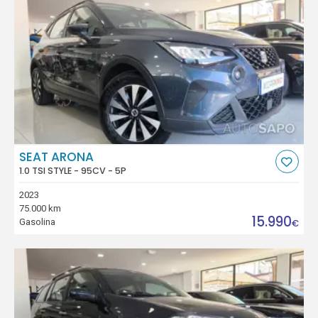
SEAT ARONA
1.0 TSI STYLE - 95CV - 5P
2023
75.000 km
15.990
Gasolina
€