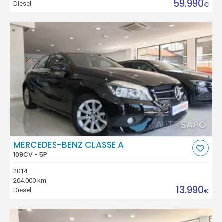
59.990
Diesel
€
MERCEDES-BENZ CLASSE A
109CV - 5P
2014
204.000 km
13.990
Diesel
€