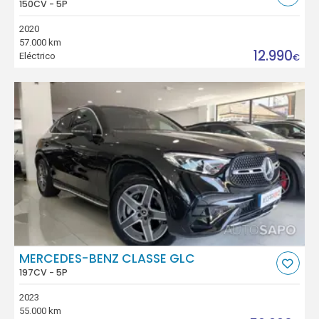
150CV - 5P
2020
57.000 km
12.990
Eléctrico
€
MERCEDES-BENZ CLASSE GLC
197CV - 5P
2023
55.000 km