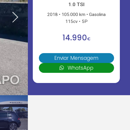
1.0 TSI
2018
105.000 km
Gasolina
115cv
5P
14.990
€
Enviar Mensagem
WhatsApp