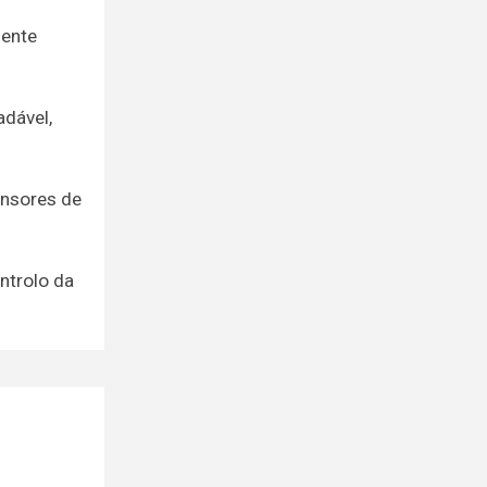
lente
adável,
ensores de
ntrolo da