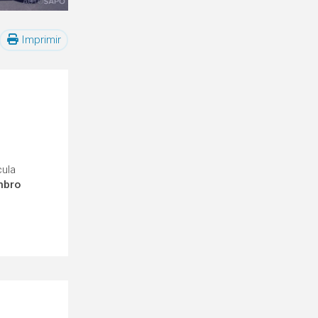
Imprimir
cula
mbro