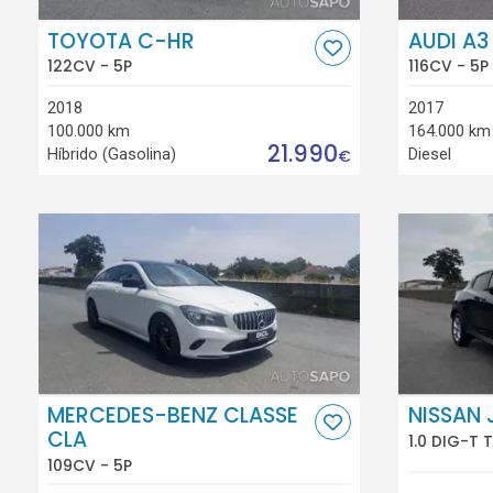
TOYOTA C-HR
AUDI A3
122CV - 5P
116CV - 5P
2018
2017
100.000 km
164.000 km
21.990
Híbrido (Gasolina)
Diesel
€
MERCEDES-BENZ CLASSE
NISSAN 
CLA
1.0 DIG-T 
109CV - 5P