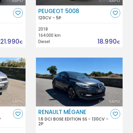
PEUGEOT 5008
120CV - 5P
2018
164.000 km
21.990
18.990
Diesel
€
€
RENAULT MÉGANE
P
1.6 DCI BOSE EDITION SS - 130CV -
2P